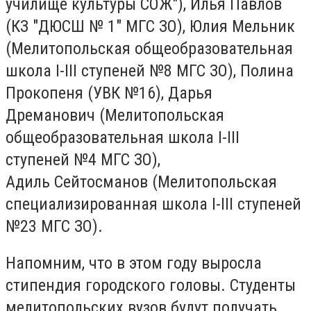
училище культуры СОЖ"), Илья Павлов
(КЗ "ДЮСШ № 1" МГС ЗО), Юлия Мельник
(Мелитопольская общеобразовательная
школа I-III ступеней №8 МГС ЗО), Полина
Прокопеня (УВК №16), Дарья
Дреманович (Мелитопольская
общеобразовательная школа I-III
ступеней №4 МГС ЗО),
Адиль Сейтосманов (Мелитопольская
специализированная школа I-III ступеней
№23 МГС ЗО).
Напомним, что в этом году выросла
стипендия городского головы.
Студенты
мелитопольских вузов будут получать