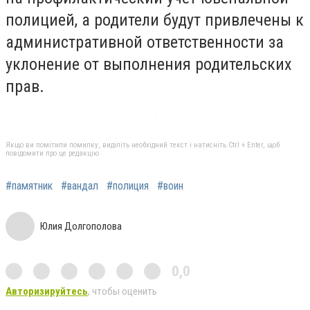
полицией, а родители будут привлечены к
административной ответственности за
уклонение от выполнения родительских
прав.
Якщо ви помітили помилку, виділіть необхідний текст і натисніть Ctrl + Enter, щоб
повідомити про це редакцію
#памятник
#вандал
#полиция
#воин
Юлия Долгополова
0,0
Авторизируйтесь
, чтобы оценить