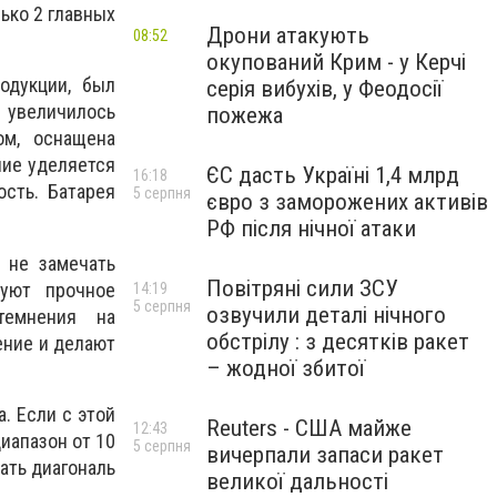
ько 2 главных
Дрони атакують
08:52
окупований Крим - у Керчі
одукции, был
серія вибухів, у Феодосії
увеличилось
пожежа
ом, оснащена
ние уделяется
ЄС дасть Україні 1,4 млрд
16:18
ость. Батарея
5 серпня
євро з заморожених активів
РФ після нічної атаки
 не замечать
Повітряні сили ЗСУ
зуют прочное
14:19
5 серпня
озвучили деталі нічного
темнения на
обстрілу : з десятків ракет
ение и делают
– жодної збитої
. Если с этой
Reuters - США майже
12:43
иапазон от 10
5 серпня
вичерпали запаси ракет
ать диагональ
великої дальності