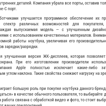
утренних деталей. Компания убрала все порты, оставив тол
pe-C порт.
ботчиками улучшается программное обеспечение их пр
н спектр различных возможностей для покупателя, 
Каждая выпускаемая модель — с улучшенным дизайн
иями с использованием качественных материалов. Внима
омной работы ноутбука, увеличивая его производительн
ов зарядки/разрядки.
я улучшенная версия ЖК-дисплеев, которая позволяет
экрана. При его изготовлении производители исполь
омпания
Apple
полностью исключает какие-либо за
м углом наклона. Такие свойства снижают нагрузку на зр
играет большую роль при покупке ноутбука данного бренда
аться» в качестве обычного пользователя, то выбирайте д
 работа связана с обработкой видео и фото, то стоит выбр
 от ваших предпочтений.