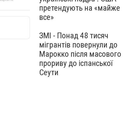
претендують на «майже
все»
ЗМІ - Понад 48 тисяч
мігрантів повернули до
Марокко після масового
прориву до іспанської
Сеути