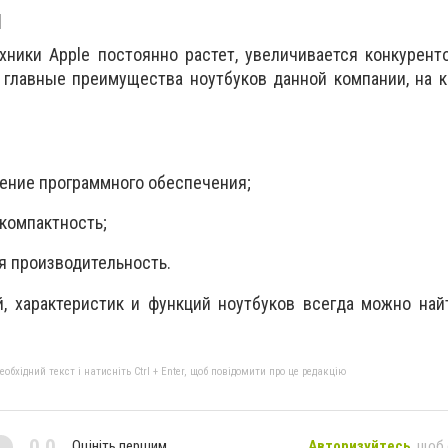
ы
ехники
Apple
постоянно растет, увеличивается конкурент
главные преимущества ноутбуков данной компании, на к
ение программного обеспечения;
 компактность;
я производительность.
й, характеристик и функций ноутбуков всегда можно на
бхідний текст і натисніть Ctrl + Enter, щоб повідомити про це редакцію
0,0
Оцініть першим
Авторизуйтесь
, щоб