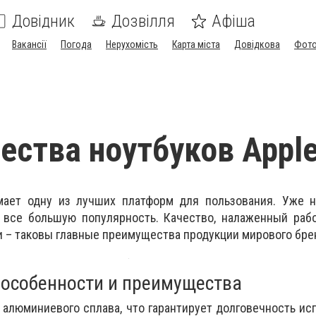
Довідник
Дозвілля
Афіша
Вакансії
Погода
Нерухомість
Карта міста
Довідкова
Фото
ства ноутбуков Appl
мает одну из лучших платформ для пользования. Уже н
 все большую популярность. Качество, налаженный рабо
 – таковы главные преимущества продукции мирового бре
: особенности и преимущества
 алюминиевого сплава, что гарантирует долговечность ис