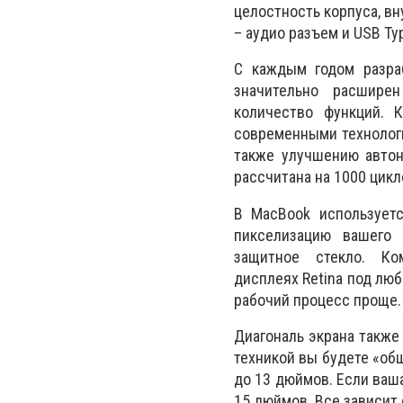
целостность корпуса, вн
– аудио разъем и USB Ty
С каждым годом разра
значительно расшире
количество функций. 
современными технолог
также улучшению автон
рассчитана на 1000 цикл
В MacBook используетс
пикселизацию вашего 
защитное стекло. К
дисплеях
Retina
под любы
рабочий процесс проще.
Диагональ экрана также 
техникой вы будете «общ
до 13 дюймов. Если ваша
15 дюймов. Все зависит