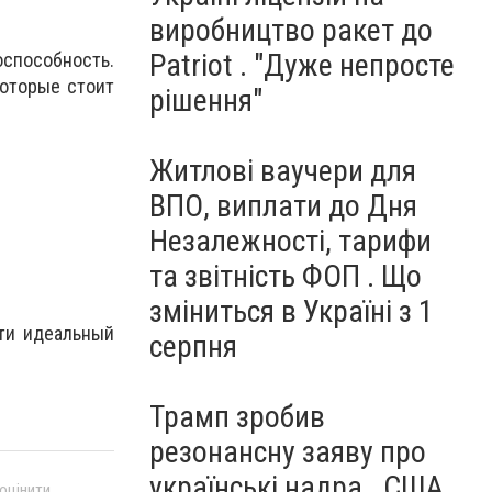
виробництво ракет до
Patriot . "Дуже непросте
оспособность.
оторые стоит
рішення"
Житлові ваучери для
ВПО, виплати до Дня
Незалежності, тарифи
та звітність ФОП . Що
зміниться в Україні з 1
йти идеальный
серпня
Трамп зробив
резонансну заяву про
українські надра . США
 оцінити