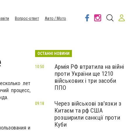
звіти
Вопрос-ответ
Авто / Мото
ОСТАННІ НОВИНИ
e
Армія РФ втратила на війні
10:50
проти України ще 1210
військових і три засоби
есколько лет
ППО
чий процесс,
нда.
Через військові зв'язки з
09:18
Китаєм та рф США
розширили санкції проти
Куби
пользования и