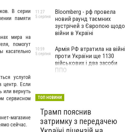
ков. В серии
Bloomberg - рф провела
11:27
5 серпня
чении памяти
новий раунд таємних
зустрічей з Європою щодо
війни в Україні
анах мира на
еля, помогут
Армія РФ втратила на війні
10:59
ы касательно
5 серпня
проти України ще 1130
військових і два засоби
ППО
ться услугой
в центр. Если
ь или вернуть
ТОП НОВИНИ
ом сервисном
Трамп пояснив
рнет-магазине
затримку з передачею
рямо сейчас.
Україні ліцензій на