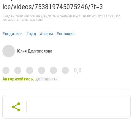
ice/videos/753819745075246/?t=3
Якщо ви помітили помилку, виділіть необхідний текст і натисніть Ctrl + Enter, щоб
повідомити про це редакцію
#водитель
#пдд
#фары
#полиция
Юлия Долгополова
0,0
Авторизуйтесь
, щоб оцінити