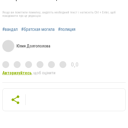
Якщо ви помітили помилку, виділіть необхідний текст і натисніть Ctrl + Enter, щоб
повідомити про це редакцію
#вандал
#братская могила
#полиция
Юлия Долгополова
0,0
Авторизуйтесь
, щоб оцінити