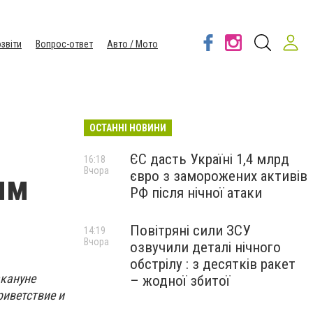
звіти
Вопрос-ответ
Авто / Мото
ОСТАННІ НОВИНИ
ЄС дасть Україні 1,4 млрд
16:18
Вчора
євро з заморожених активів
ым
РФ після нічної атаки
Повітряні сили ЗСУ
14:19
Вчора
озвучили деталі нічного
обстрілу : з десятків ракет
акануне
– жодної збитої
риветствие и