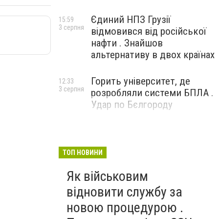
Єдиний НПЗ Грузії
15:59
3 серпня
відмовився від російської
нафти . Знайшов
альтернативу в двох країнах
Горить університет, де
12:33
3 серпня
розробляли системи БПЛА .
Удар по Бєлгороду
ТОП НОВИНИ
Як військовим
відновити службу за
новою процедурою .