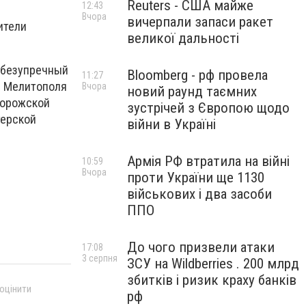
Reuters - США майже
12:43
Вчора
вичерпали запаси ракет
ители
великої дальності
 безупречный
Bloomberg - рф провела
11:27
я Мелитополя
Вчора
новий раунд таємних
порожской
зустрічей з Європою щодо
терской
війни в Україні
Армія РФ втратила на війні
10:59
Вчора
проти України ще 1130
військових і два засоби
ППО
До чого призвели атаки
17:08
3 серпня
ЗСУ на Wildberries . 200 млрд
збитків і ризик краху банків
 оцінити
рф