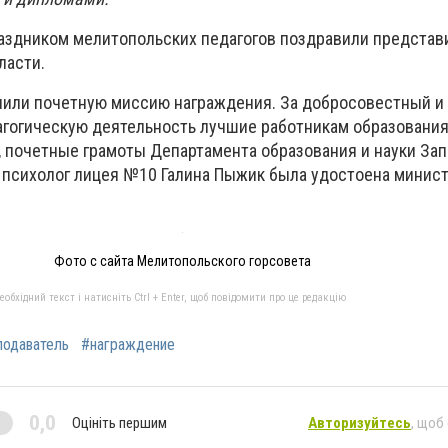
здником мелитопольских педагогов поздравили представ
ласти.
нили почетную миссию награждения. За добросовестный и
агогическую деятельность лучшие работникам образовани
, почетные грамоты Департамента образования и науки За
 психолог лицея №10 Галина Пыжик была удостоена минис
Фото с сайта Мелитопольского горсовета
бхідний текст і натисніть Ctrl + Enter, щоб повідомити про це редакцію
подаватель
#награждение
0,0
Оцініть першим
Авторизуйтесь
, щоб