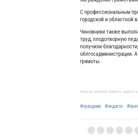
С профессиональным пра
городской и областной в
Чиновники также выпол
труд, плодотворную пед
получили благодарности
облгосадминистрации. А
грамоты.
Якщо ви помітили помилку, виділіть нео
#праздник
#педагог
#пре