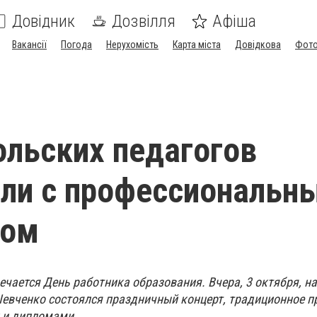
Довідник
Дозвілля
Афіша
Вакансії
Погода
Нерухомість
Карта міста
Довідкова
Фото
льских педагогов
ли с профессиональн
ком
ечается День работника образования. Вчера, 3 октября, н
 Шевченко состоялся праздничный концерт, традиционное п
 и дипломами.