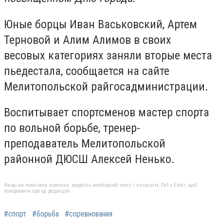
Юные борцы Иван Васьковский, Артем
Терновой и Алим Алимов в своих
весовых категориях заняли вторые места
пьедестала, сообщается на сайте
Мелитопольской райгосадминистрации.
Воспитывает спортсменов мастер спорта
по вольной борьбе, тренер-
преподаватель Мелитопольской
районной ДЮСШ Алексей Ненько.
Якщо ви помітили помилку, виділіть необхідний текст і натисніть Ctrl + Enter, щоб
повідомити про це редакцію
#спорт
#борьба
#соревнования