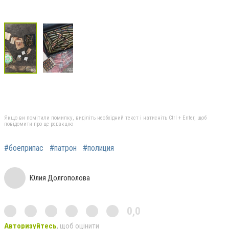
Якщо ви помітили помилку, виділіть необхідний текст і натисніть Ctrl + Enter, щоб
повідомити про це редакцію
#боеприпас
#патрон
#полиция
Юлия Долгополова
0,0
Авторизуйтесь
, щоб оцінити