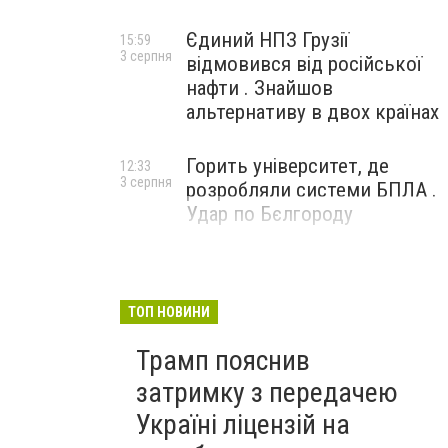
Єдиний НПЗ Грузії
15:59
3 серпня
відмовився від російської
нафти . Знайшов
альтернативу в двох країнах
Горить університет, де
12:33
3 серпня
розробляли системи БПЛА .
Удар по Бєлгороду
ТОП НОВИНИ
Трамп пояснив
затримку з передачею
Україні ліцензій на