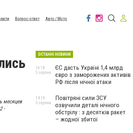
звіти
Вопрос-ответ
Авто / Мото
ОСТАННІ НОВИНИ
лись
ЄС дасть Україні 1,4 млрд
16:18
5 серпня
євро з заморожених активів
РФ після нічної атаки
Повітряні сили ЗСУ
14:19
ь месяцев
5 серпня
озвучили деталі нічного
2 -
обстрілу : з десятків ракет
– жодної збитої