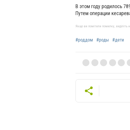
В этом году родилось 78
Путем операции кесарев
Якщо ви помітили помилку, виділіть нео
#роддом
#роды
#дети