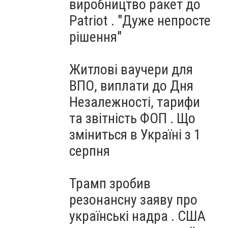
виробництво ракет до
Patriot . "Дуже непросте
рішення"
Житлові ваучери для
ВПО, виплати до Дня
Незалежності, тарифи
та звітність ФОП . Що
зміниться в Україні з 1
серпня
Трамп зробив
резонансну заяву про
українські надра . США