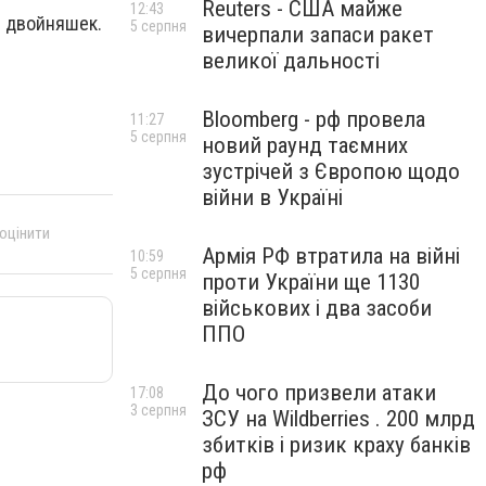
Reuters - США майже
12:43
р двойняшек.
5 серпня
вичерпали запаси ракет
великої дальності
Bloomberg - рф провела
11:27
5 серпня
новий раунд таємних
зустрічей з Європою щодо
війни в Україні
 оцінити
Армія РФ втратила на війні
10:59
5 серпня
проти України ще 1130
військових і два засоби
ППО
До чого призвели атаки
17:08
3 серпня
ЗСУ на Wildberries . 200 млрд
збитків і ризик краху банків
рф