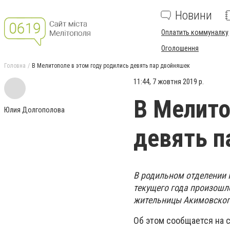
Новини
Оплатить коммуналку
Оголошення
Головна
В Мелитополе в этом году родились девять пар двойняшек
11:44, 7 жовтня 2019 р.
В Мелито
Юлия Долгополова
девять п
В родильном отделении 
текущего года произошло
жительницы Акимовского
Об этом сообщается на 