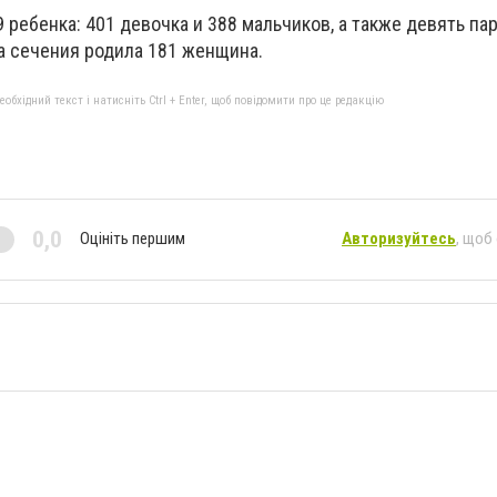
9 ребенка: 401 девочка и 388 мальчиков, а также девять па
а сечения родила 181 женщина.
бхідний текст і натисніть Ctrl + Enter, щоб повідомити про це редакцію
0,0
Оцініть першим
Авторизуйтесь
, щоб