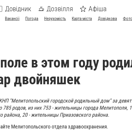
Довідник
Дозвілля
Афіша
Вакансії
Погода
Нерухомість
Карта міста
Довідкова
Фото
поле в этом году роди
ар двойняшек
КНП "Мелитопольский городской родильный дом" за девят
 785 родов, из них 753 - жительницы города Мелитополя, 1
 района, 20 - жительницы Приазовского района.
сайте Мелитопольского отдела здравоохранения.