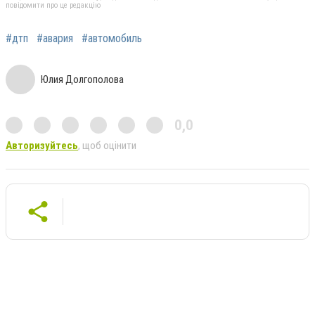
повідомити про це редакцію
#дтп
#авария
#автомобиль
Юлия Долгополова
0,0
Авторизуйтесь
, щоб оцінити