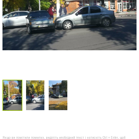
Якщо ви помітили помилку, виділіть необхідний текст і натисніть Ctrl + Enter, щоб