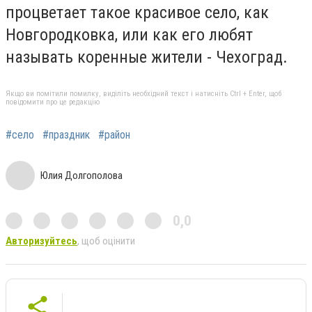
процветает такое красивое село, как
Новгородковка, или как его любят
называть коренные жители - Чехоград.
Якщо ви помітили помилку, виділіть необхідний текст і натисніть Ctrl + Enter, щоб
повідомити про це редакцію
#село
#праздник
#район
Юлия Долгополова
0,0
Авторизуйтесь
, щоб оцінити