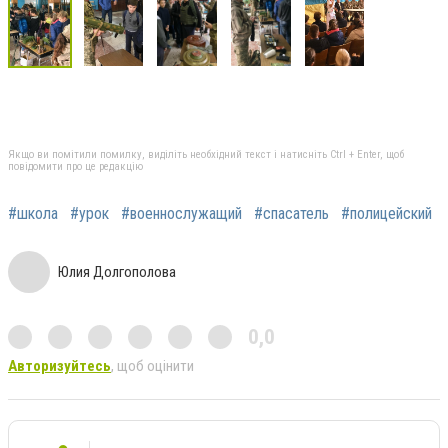
Якщо ви помітили помилку, виділіть необхідний текст і натисніть Ctrl + Enter, щоб
повідомити про це редакцію
#школа
#урок
#военнослужащий
#спасатель
#полицейский
Юлия Долгополова
0,0
Авторизуйтесь
, щоб оцінити