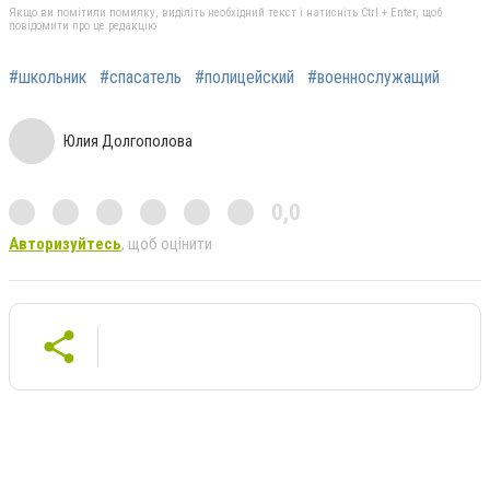
Якщо ви помітили помилку, виділіть необхідний текст і натисніть Ctrl + Enter, щоб
повідомити про це редакцію
#школьник
#спасатель
#полицейский
#военнослужащий
Юлия Долгополова
0,0
Авторизуйтесь
, щоб оцінити