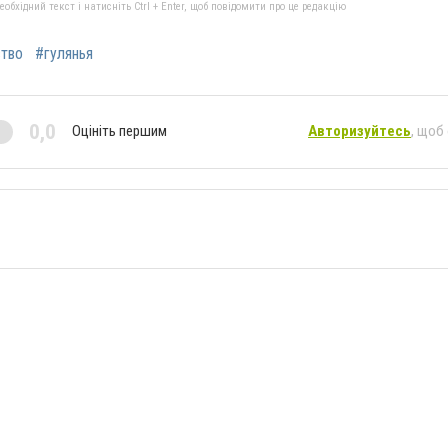
бхідний текст і натисніть Ctrl + Enter, щоб повідомити про це редакцію
тво
#гулянья
0,0
Оцініть першим
Авторизуйтесь
, щоб