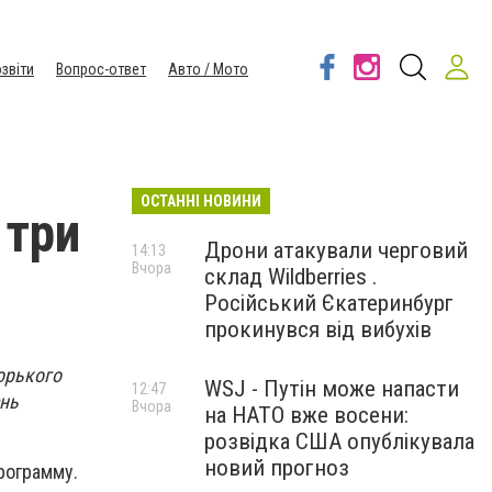
звіти
Вопрос-ответ
Авто / Мото
ОСТАННІ НОВИНИ
 три
Дрони атакували черговий
14:13
Вчора
склад Wildberries .
Російський Єкатеринбург
прокинувся від вибухів
орького
WSJ - Путін може напасти
12:47
ень
Вчора
на НАТО вже восени:
розвідка США опублікувала
новий прогноз
рограмму.