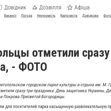
Довідник
Дозвілля
Афіша
Вакансії
Погода
Нерухомість
Карта міста
Довідкова
Фото
льцы отметили сразу
а, - ФОТО
литопольском городском парке культуры и отдыха им. М. Г
тметили сразу три праздника: День защитника Украины, Д
 и Покрова Пресвятой Богородицы.
ли для посетителей парка насыщенную развлекательную п