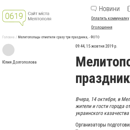
Новини
Оплатить коммуналку
Оголошення
Головна
Мелитопольцы отметили сразу три праздника, - ФОТО
09:44, 15 жовтня 2019 р.
Мелитопо
Юлия Долгополова
праздник
Вчера, 14 октября, в Ме
жители и гости города о
украинского казачества
Организаторы подготови