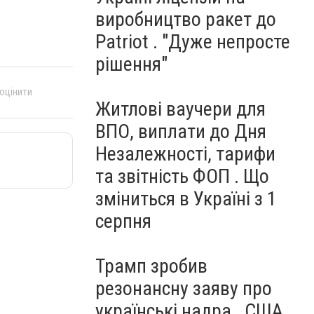
виробництво ракет до
Patriot . "Дуже непросте
рішення"
 оцінити
Житлові ваучери для
ВПО, виплати до Дня
Незалежності, тарифи
та звітність ФОП . Що
зміниться в Україні з 1
серпня
Трамп зробив
резонансну заяву про
українські надра . США