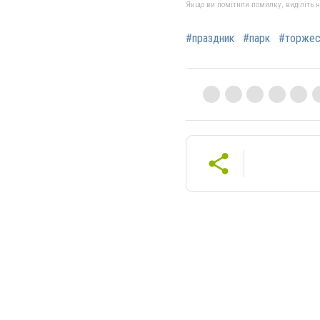
Якщо ви помітили помилку, виділіть нео
#праздник
#парк
#торжес