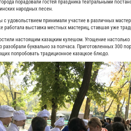
города порадовали гостей праздника театральными постано
инских народных песен.
 с удовольствием принимали участие в различных мастер
ке работала выставка местных мастериц, ставшая уже тра
остили настоящим казацким кулешом. Угощение настолько
го разобрали буквально за полчаса. Приготовленных 300 по
щих попробовать традиционное казацкое блюдо.