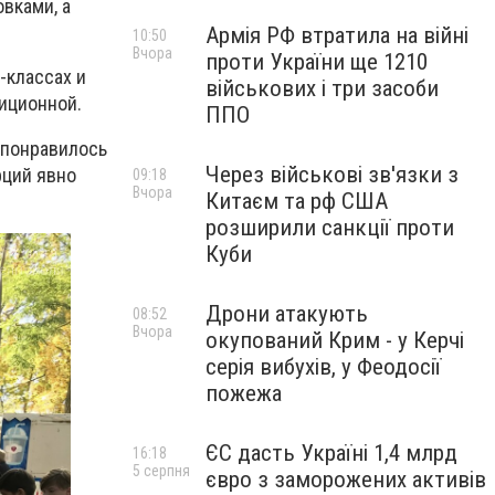
вками, а
Армія РФ втратила на війні
10:50
Вчора
проти України ще 1210
-классах и
військових і три засоби
диционной.
ППО
 понравилось
Через військові зв'язки з
рций явно
09:18
Вчора
Китаєм та рф США
розширили санкції проти
Куби
Дрони атакують
08:52
Вчора
окупований Крим - у Керчі
серія вибухів, у Феодосії
пожежа
ЄС дасть Україні 1,4 млрд
16:18
5 серпня
євро з заморожених активів