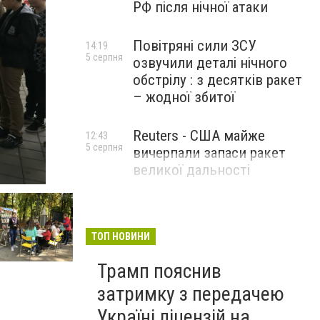
РФ після нічної атаки
Повітряні сили ЗСУ
14:19
5 серпня
озвучили деталі нічного
обстрілу : з десятків ракет
– жодної збитої
Reuters - США майже
12:43
5 серпня
вичерпали запаси ракет
великої дальності
ТОП НОВИНИ
Трамп пояснив
затримку з передачею
Україні ліцензій на