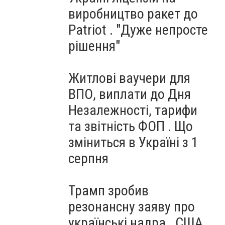
виробництво ракет до
Patriot . "Дуже непросте
рішення"
Житлові ваучери для
ВПО, виплати до Дня
Незалежності, тарифи
та звітність ФОП . Що
зміниться в Україні з 1
серпня
Трамп зробив
резонансну заяву про
українські надра . США