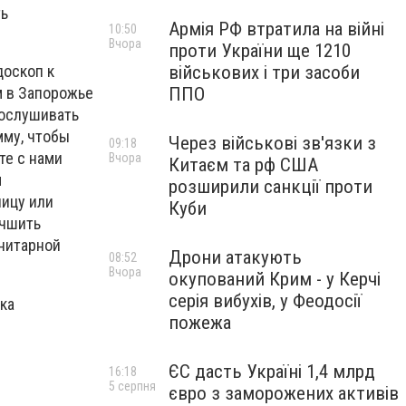
ть
Армія РФ втратила на війні
10:50
Вчора
проти України ще 1210
військових і три засоби
доскоп к
ППО
м в Запорожье
рослушивать
мму, чтобы
Через військові зв'язки з
09:18
те с нами
Вчора
Китаєм та рф США
м
розширили санкції проти
лицу или
Куби
учшить
анитарной
Дрони атакують
08:52
Вчора
окупований Крим - у Керчі
серія вибухів, у Феодосії
ка
пожежа
ЄС дасть Україні 1,4 млрд
16:18
5 серпня
євро з заморожених активів