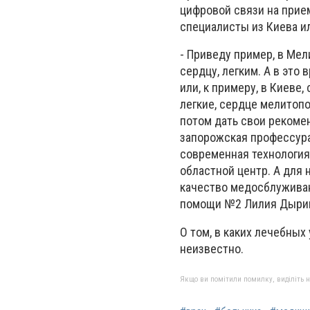
цифровой связи на прие
специалисты из Киева и
- Приведу пример, в Ме
сердцу, легким. А в это
или, к примеру, в Киеве
легкие, сердце мелитопо
потом дать свои рекомен
запорожская профессура
современная технология
областной центр. А для 
качество медосблуживан
помощи №2 Лилия Дыри
О том, в каких лечебных
неизвестно.
Якщо ви помітили помилку, виділіть нео