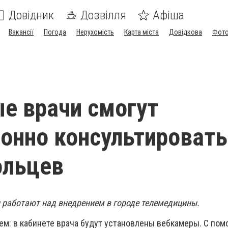
Довідник
Дозвілля
Афіша
Вакансії
Погода
Нерухомість
Карта міста
Довідкова
Фото
е врачи смогут
онно консультировать
ольцев
 работают над внедрением в городе телемедицины.
ем: в кабинете врача будут установлены вебкамеры. С по