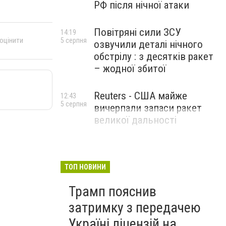
РФ після нічної атаки
Повітряні сили ЗСУ
14:19
 оцінити
5 серпня
озвучили деталі нічного
обстрілу : з десятків ракет
– жодної збитої
Reuters - США майже
12:43
5 серпня
вичерпали запаси ракет
великої дальності
ТОП НОВИНИ
Трамп пояснив
затримку з передачею
Україні ліцензій на