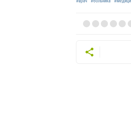
#врач
#больника
#медици