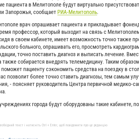
ме пациента в Мелитополе будут виртуально присутствова
ли Запорожья, сообщает
РИА-Мелитополь
.
литополе врач опрашивает пациента и прикладывает фонен
 время профессор, который выходит на связь с Мелитополе
, сидя в своем кабинете, имеет возможность точно также п
льского больного, опрашивать его, просмотреть кардиогра
дации, точно поставить диагноз и выписать лечение. Вмес
 также собирается внедрять телемедицину. Таким образо
 поможет пациенту сэкономить средства на поездку в сто
нас позволит более точно ставить диагнозы, тем самым ул
ия, - поясняет руководитель Центра первичной медико-с
на.
 учреждениях города будут оборудованы такие кабинете, по
бхідний текст і натисніть Ctrl + Enter, щоб повідомити про це редакцію