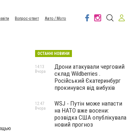
звіти
Вопрос-ответ
Авто / Мото
ОСТАННІ НОВИНИ
Дрони атакували черговий
14:13
Вчора
склад Wildberries .
Російський Єкатеринбург
прокинувся від вибухів
WSJ - Путін може напасти
12:47
Вчора
на НАТО вже восени:
розвідка США опублікувала
новий прогноз
мощью