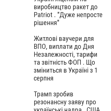
виробництво ракет до
Patriot . "Дуже непросте
рішення"
Житлові ваучери для
ВПО, виплати до Дня
Незалежності, тарифи
та звітність ФОП . Що
зміниться в Україні з 1
серпня
Трамп зробив
резонансну заяву про
українські надра . США