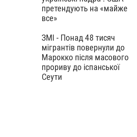
претендують на «майже
все»
ЗМІ - Понад 48 тисяч
мігрантів повернули до
Марокко після масового
прориву до іспанської
Сеути