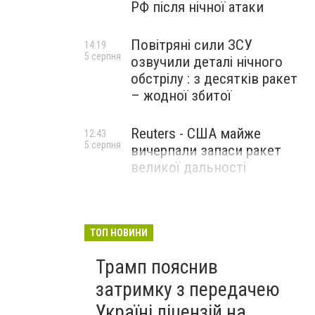
РФ після нічної атаки
Повітряні сили ЗСУ
14:19
5 серпня
озвучили деталі нічного
обстрілу : з десятків ракет
– жодної збитої
Reuters - США майже
12:43
5 серпня
вичерпали запаси ракет
великої дальності
ТОП НОВИНИ
Трамп пояснив
затримку з передачею
Україні ліцензій на