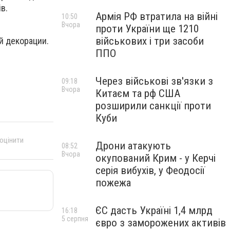
в.
Армія РФ втратила на війні
10:50
Вчора
проти України ще 1210
військових і три засоби
й декорации.
ППО
Через військові зв'язки з
09:18
Вчора
Китаєм та рф США
розширили санкції проти
Куби
 оцінити
Дрони атакують
08:52
Вчора
окупований Крим - у Керчі
серія вибухів, у Феодосії
пожежа
ЄС дасть Україні 1,4 млрд
16:18
5 серпня
євро з заморожених активів