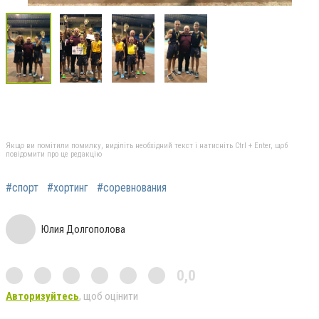
Якщо ви помітили помилку, виділіть необхідний текст і натисніть Ctrl + Enter, щоб
повідомити про це редакцію
#спорт
#хортинг
#соревнования
Юлия Долгополова
0,0
Авторизуйтесь
, щоб оцінити