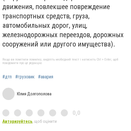
движения, повлекшее повреждение
транспортных средств, груза,
автомобильных дорог, улиц,
железнодорожных переездов, дорожных
сооружений или другого имущества).
Якщо ви помітили помилку, виділіть необхідний текст і натисніть Ctrl + Enter, щоб
повідомити про це редакцію
#дтп
#грузовик
#авария
Юлия Долгополова
0,0
Авторизуйтесь
, щоб оцінити