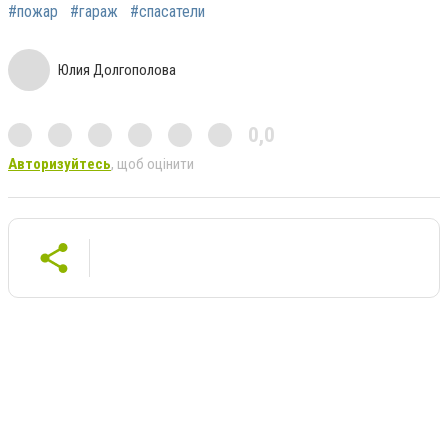
#пожар
#гараж
#спасатели
Юлия Долгополова
0,0
Авторизуйтесь
, щоб оцінити