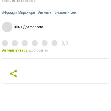
повідомити про це редакцію
#Фредди Меркьюри
#память
#исполнитель
Юлия Долгополова
0,0
Авторизуйтесь
, щоб оцінити