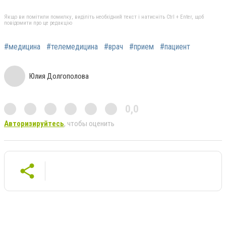
Якщо ви помітили помилку, виділіть необхідний текст і натисніть Ctrl + Enter, щоб
повідомити про це редакцію
#медицина
#телемедицина
#врач
#прием
#пациент
Юлия Долгополова
0,0
Авторизируйтесь
, чтобы оценить