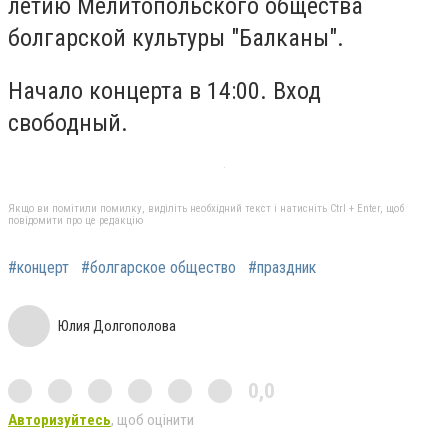
летию Мелитопольского общества
болгарской культуры "Балканы".
Начало концерта в 14:00. Вход
свободный.
Якщо ви помітили помилку, виділіть необхідний текст і натисніть Ctrl + Enter, щоб
повідомити про це редакцію
#концерт
#болгарское общество
#праздник
Юлия Долгополова
0,0
Авторизуйтесь
, щоб оцінити