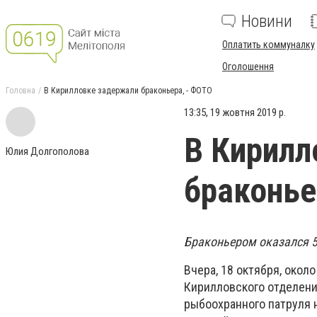
Новини
Оплатить коммуналку
Оголошення
Головна
В Кирилловке задержали браконьера, - ФОТО
13:35, 19 жовтня 2019 р.
В Кирилл
Юлия Долгополова
браконье
Браконьером оказался 5
Вчера, 18 октября, окол
Кирилловского отделени
рыбоохранного патруля 