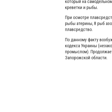
который на самодельном
креветки и рыбы.
При осмотре плавсредст
рыбы атерины, 8 рыб азо
плавсредство.
По данному факту возбуж
кодекса Украины (неза
промыслом). Продолжае
Запорожской области.