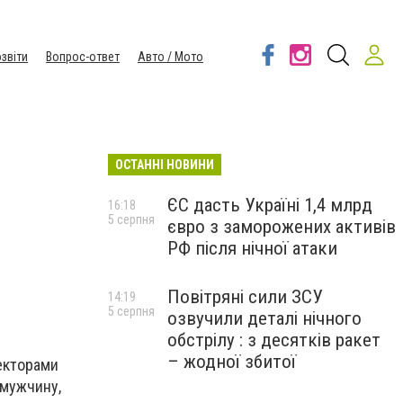
звіти
Вопрос-ответ
Авто / Мото
ОСТАННІ НОВИНИ
ЄС дасть Україні 1,4 млрд
16:18
5 серпня
євро з заморожених активів
РФ після нічної атаки
Повітряні сили ЗСУ
14:19
5 серпня
озвучили деталі нічного
обстрілу : з десятків ракет
– жодної збитої
екторами
 мужчину,