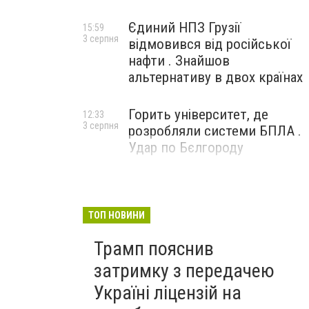
Єдиний НПЗ Грузії
15:59
3 серпня
відмовився від російської
нафти . Знайшов
альтернативу в двох країнах
Горить університет, де
12:33
3 серпня
розробляли системи БПЛА .
Удар по Бєлгороду
ТОП НОВИНИ
Трамп пояснив
затримку з передачею
Україні ліцензій на