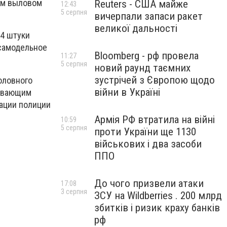
ым выловом
Reuters - США майже
12:43
5 серпня
вичерпали запаси ракет
великої дальності
24 штуки
 самодельное
Bloomberg - рф провела
11:27
5 серпня
новий раунд таємних
зустрічей з Європою щодо
оловного
війни в Україні
бывающим
ации полиции
Армія РФ втратила на війні
10:59
5 серпня
проти України ще 1130
військових і два засоби
ППО
До чого призвели атаки
17:08
3 серпня
ЗСУ на Wildberries . 200 млрд
збитків і ризик краху банків
рф