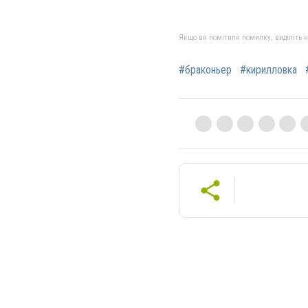
Якщо ви помітили помилку, виділіть нео
#браконьер
#кирилловка