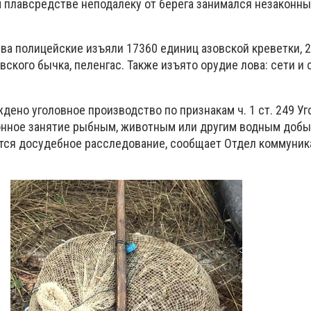
 плавсредстве неподалеку от берега занимался незаконн
ва полицейские изъяли 17360 единиц азовской креветки, 
вского бычка, пеленгас. Также изъято орудие лова: сети и
дено уголовное производство по признакам ч. 1 ст. 249 Уг
конное занятие рыбным, животным или другим водным до
тся досудебное расследование, сообщает Отдел коммуник