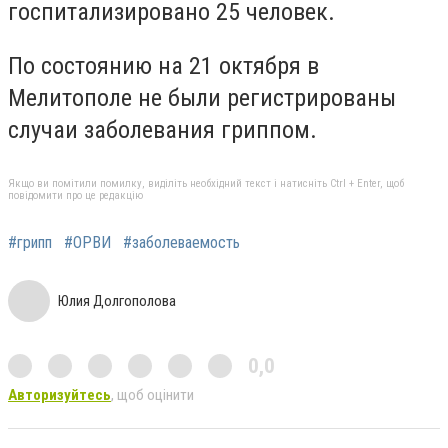
госпитализировано 25 человек.
По состоянию на 21 октября в
Мелитополе не были регистрированы
случаи заболевания гриппом.
Якщо ви помітили помилку, виділіть необхідний текст і натисніть Ctrl + Enter, щоб
повідомити про це редакцію
#грипп
#ОРВИ
#заболеваемость
Юлия Долгополова
0,0
Авторизуйтесь
, щоб оцінити