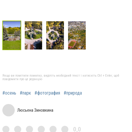
Якщо ви помітили помилку, виділіть необхідний текст і натисніть Ctrl + Enter, щоб
повідомити про це редакцію
#осень
#парк
#фотография
#природа
Люсьена Зиновкина
0,0