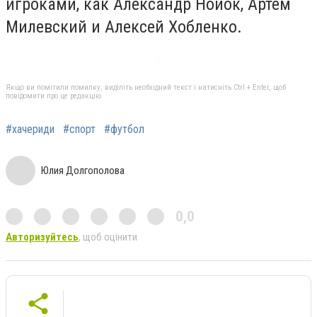
игроками, как Александр Нойок, Артем
Милевский и Алексей Хобленко.
Якщо ви помітили помилку, виділіть необхідний текст і натисніть Ctrl + Enter, щоб
повідомити про це редакцію
#хачериди
#спорт
#футбол
Юлия Долгополова
0,0
Авторизуйтесь
, щоб оцінити