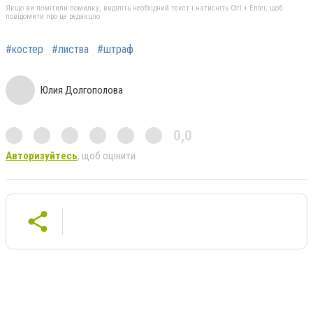
Якщо ви помітили помилку, виділіть необхідний текст і натисніть Ctrl + Enter, щоб
повідомити про це редакцію
#костер
#листва
#штраф
Юлия Долгополова
0,0
Авторизуйтесь
, щоб оцінити