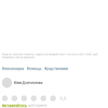
Якщо ви помітили помилку, виділіть необхідний текст і натисніть Ctrl + Enter, щоб
повідомити про це редакцію
#пенсионерка
#помощь
#родственники
Юлия Долгополова
0,0
Авторизуйтесь
, щоб оцінити