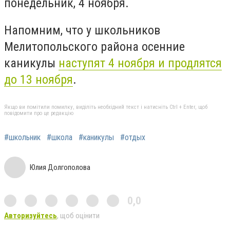
понедельник, 4 ноября.
Напомним, что у школьников
Мелитопольского района осенние
каникулы
наступят 4 ноября и продлятся
до 13 ноября
.
Якщо ви помітили помилку, виділіть необхідний текст і натисніть Ctrl + Enter, щоб
повідомити про це редакцію
#школьник
#школа
#каникулы
#отдых
Юлия Долгополова
0,0
Авторизуйтесь
, щоб оцінити