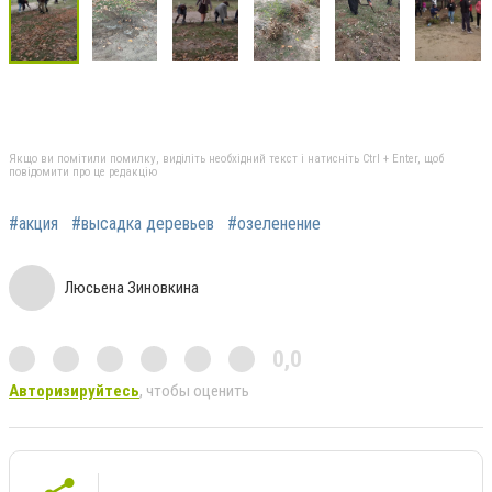
Якщо ви помітили помилку, виділіть необхідний текст і натисніть Ctrl + Enter, щоб
повідомити про це редакцію
#акция
#высадка деревьев
#озеленение
Люсьена Зиновкина
0,0
Авторизируйтесь
, чтобы оценить