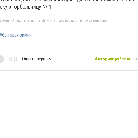
скую горбольницу № 1.
бхідний текст і натисніть Ctrl + Enter, щоб повідомити про це редакцію
#бытовая химия
0,0
Оцініть першим
Авторизируйтесь
, ч