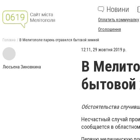
Новини
Оплатить коммуналку
Оголошення
Головна
В Мелитополе парень отравился бытовой химией
12:11, 29 жовтня 2019 р.
В Мелито
Люсьена Зиновкина
бытовой
Обстоятельства случивш
Несчастный случай прои
сообщается в областном
Первую медицинскую пом