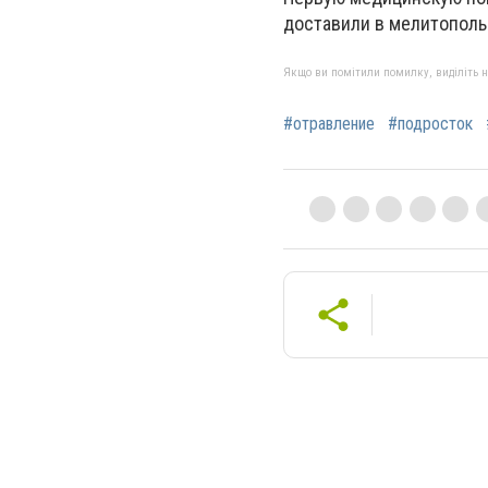
доставили в мелитополь
Якщо ви помітили помилку, виділіть нео
#отравление
#подросток