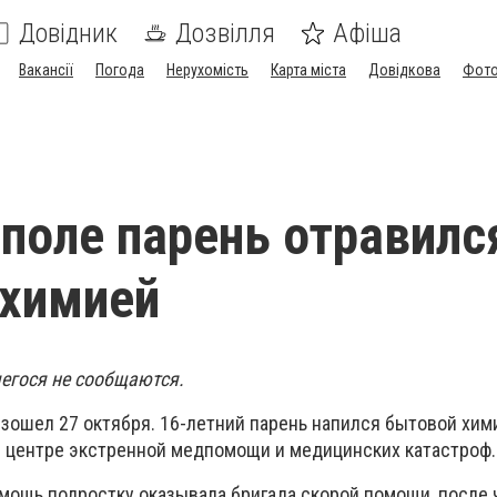
Довідник
Дозвілля
Афіша
Вакансії
Погода
Нерухомість
Карта міста
Довідкова
Фото
поле парень отравилс
 химией
егося не сообщаются.
зошел 27 октября. 16-летний парень напился бытовой хим
 центре экстренной медпомощи и медицинских катастроф.
ощь подростку оказывала бригада скорой помощи, после ч