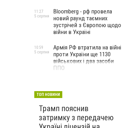
Bloomberg - рф провела
11:27
5 серпня
новий раунд таємних
зустрічей з Європою щодо
війни в Україні
Армія РФ втратила на війні
10:59
5 серпня
проти України ще 1130
військових і два засоби
ППО
ТОП НОВИНИ
Трамп пояснив
затримку з передачею
Україні ліцензій на