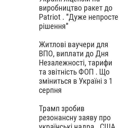
виробництво ракет до
Patriot . "Дуже непросте
рішення"
Житлові ваучери для
ВПО, виплати до Дня
Незалежності, тарифи
та звітність ФОП . Що
зміниться в Україні з 1
серпня
Трамп зробив
резонансну заяву про
українські надра . США