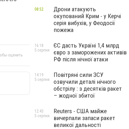
Дрони атакують
08:52
окупований Крим - у Керчі
серія вибухів, у Феодосії
пожежа
ЄС дасть Україні 1,4 млрд
16:18
5 серпня
євро з заморожених активів
тобы оценить
РФ після нічної атаки
Повітряні сили ЗСУ
14:19
5 серпня
озвучили деталі нічного
обстрілу : з десятків ракет
– жодної збитої
Reuters - США майже
12:43
5 серпня
вичерпали запаси ракет
великої дальності