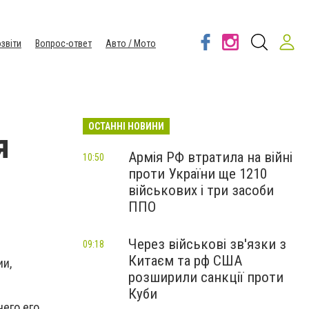
звіти
Вопрос-ответ
Авто / Мото
ОСТАННІ НОВИНИ
я
Армія РФ втратила на війні
10:50
проти України ще 1210
військових і три засоби
ППО
Через військові зв'язки з
09:18
Китаєм та рф США
ии,
розширили санкції проти
Куби
его его