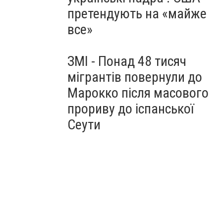
претендують на «майже
все»
ЗМІ - Понад 48 тисяч
мігрантів повернули до
Марокко після масового
прориву до іспанської
Сеути