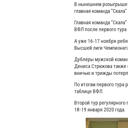
В нынешнем розыгрыше В
главная команда "Скала"
Главная команда "Скала"
ВФЛ после первого тура
А уже 16-17 ноября ребя
Высшей лиги Чемпионат
Дублеры мужской команд
Дениса Стрюкова также 
вничью и трижды потерп
По итогам первого тура
таблице ВФЛ.
Второй тур регулярного
18-19 января 2020 года.