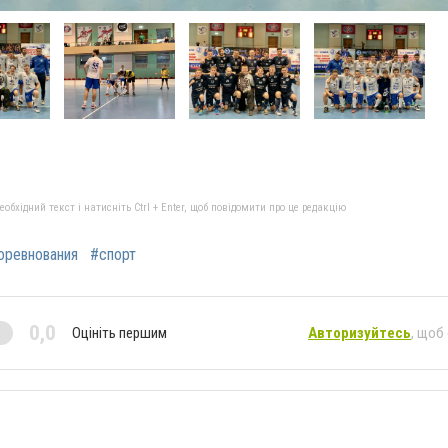
бхідний текст і натисніть Ctrl + Enter, щоб повідомити про це редакцію
оревнования
#спорт
0,0
Оцініть першим
Авторизуйтесь
, щоб