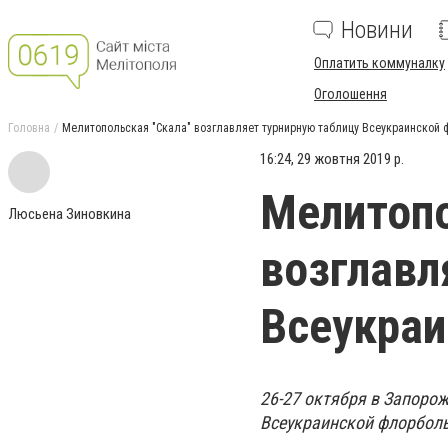
Новини
Оплатить коммуналку
Оголошення
Головна
Мелитопольская "Скала" возглавляет турнирную таблицу Всеукраинской 
16:24, 29 жовтня 2019 р.
Мелитопо
Люсьена Зиновкина
возглавл
Всеукраи
26-27 октября в Запоро
Всеукраинской флорболь