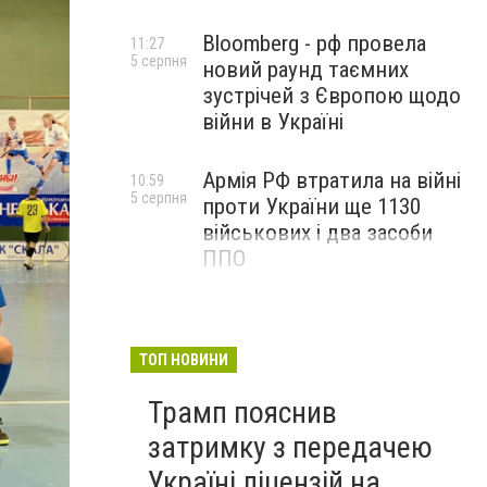
Bloomberg - рф провела
11:27
5 серпня
новий раунд таємних
зустрічей з Європою щодо
війни в Україні
Армія РФ втратила на війні
10:59
5 серпня
проти України ще 1130
військових і два засоби
ППО
ТОП НОВИНИ
Трамп пояснив
затримку з передачею
Україні ліцензій на