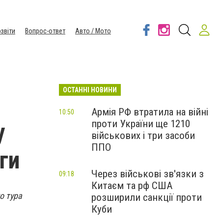
звіти
Вопрос-ответ
Авто / Мото
ОСТАННІ НОВИНИ
Армія РФ втратила на війні
10:50
проти України ще 1210
у
військових і три засоби
ППО
ги
Через військові зв'язки з
09:18
Китаєм та рф США
о тура
розширили санкції проти
Куби