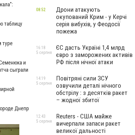
кала":
Дрони атакують
08:52
окупований Крим - у Керчі
серія вибухів, у Феодосії
ую таблицу
пожежа
м туре
ЄС дасть Україні 1,4 млрд
16:18
5 серпня
євро з заморожених активів
РФ після нічної атаки
 Семенюка и
атча сыграли
Повітряні сили ЗСУ
14:19
5 серпня
озвучили деталі нічного
нирной
обстрілу : з десятків ракет
– жодної збитої
городе Днепр
Reuters - США майже
12:43
5 серпня
вичерпали запаси ракет
великої дальності