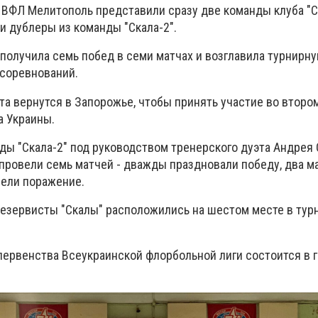
ФЛ Мелитополь представили сразу две команды клуба "С
 и дублеры из команды "Скала-2".
 получила семь побед в семи матчах и возглавила турнирн
 соревнований.
та вернутся в Запорожье, чтобы принять участие во второ
а Украины.
ы "Скала-2" под руководством тренерского дуэта Андрея
провели семь матчей - дважды праздновали победу, два м
ели поражение.
 резервисты "Скалы" расположились на шестом месте в тур
 первенства Всеукраинской флорбольной лиги состоится в 