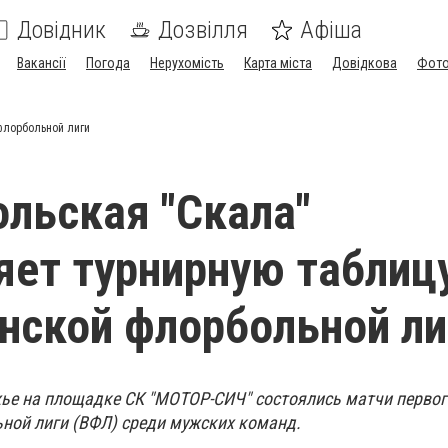
Довідник
Дозвілля
Афіша
Вакансії
Погода
Нерухомість
Карта міста
Довідкова
Фото
флорбольной лиги
льская "Скала"
яет турнирную таблиц
нской флорбольной ли
жье на площадке СК "МОТОР-СИЧ" состоялись матчи первог
ной лиги (ВФЛ) среди мужских команд.