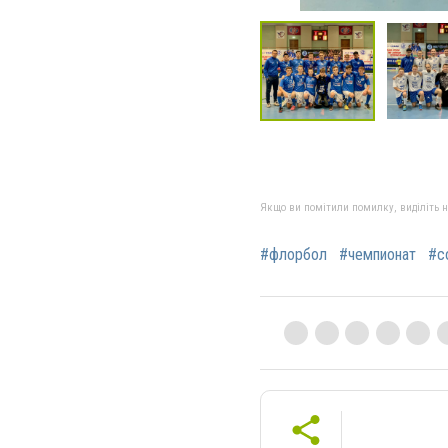
Якщо ви помітили помилку, виділіть нео
#флорбол
#чемпионат
#с