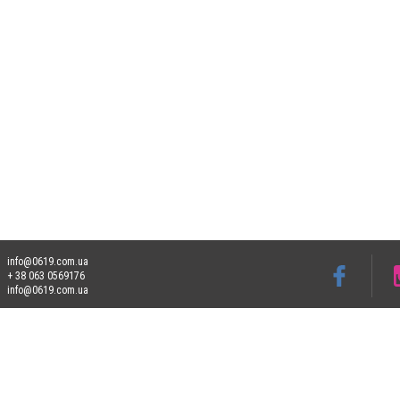
info@0619.com.ua
+ 38 063 0569176
info@0619.com.ua
Допускається цитування матеріалів без отримання попередньої згоди 0619.com.ua за
пошукових систем гіперпосилання на цитовані статті не нижче другого абзацу в тек
Матеріали з плашками "Новини компаній", "Промо", "Партнерський матеріал", "Партнер