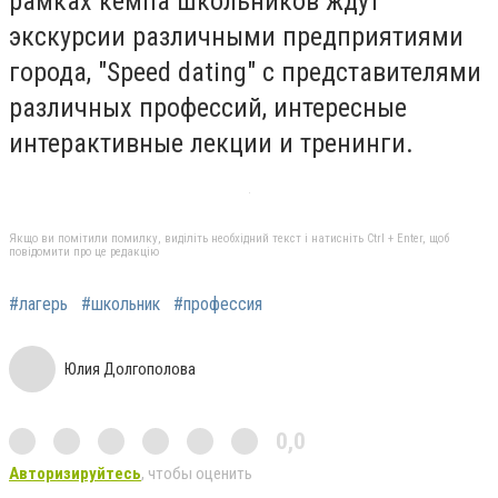
рамках кемпа школьников ждут
экскурсии различными предприятиями
города, "Speed ​​dating" с представителями
различных профессий, интересные
интерактивные лекции и тренинги.
Якщо ви помітили помилку, виділіть необхідний текст і натисніть Ctrl + Enter, щоб
повідомити про це редакцію
#лагерь
#школьник
#профессия
Юлия Долгополова
0,0
Авторизируйтесь
, чтобы оценить