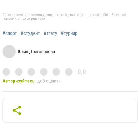
Якщо ви помітили помилку, виділіть необхідний текст і натисніть Ctrl + Enter, щоб
повідомити про це редакцію
#спорт
#студент
#тгату
#турнир
Юлия Долгополова
0,0
Авторизуйтесь
, щоб оцінити