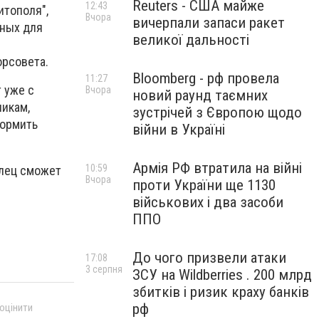
Reuters - США майже
12:43
итополя",
Вчора
вичерпали запаси ракет
сных для
великої дальності
орсовета.
Bloomberg - рф провела
11:27
 уже с
Вчора
новий раунд таємних
никам,
зустрічей з Європою щодо
формить
війни в Україні
Армія РФ втратила на війні
10:59
олец сможет
Вчора
проти України ще 1130
військових і два засоби
ППО
До чого призвели атаки
17:08
3 серпня
ЗСУ на Wildberries . 200 млрд
збитків і ризик краху банків
рф
 оцінити