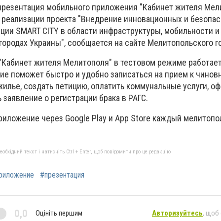
презентация мобильного приложения "Кабинет жителя Мел
х реализации проекта "Внедрение инновационных и безопа
ции SMART CITY в области инфраструктуры, мобильности и
городах Украины", сообщается на сайте Мелитопольского г
Кабинет жителя Мелитополя" в тестовом режиме работает
ние поможет быстро и удобно записаться на прием к чинов
жилье, создать петицию, оплатить коммунальные услуги, о
ь заявление о регистрации брака в РАГС.
приложение через Google Play и App Store каждый мелитоп
бхідний текст і натисніть Ctrl + Enter, щоб повідомити про це редакцію
риложение
#презентация
0,0
Оцініть першим
Авторизуйтесь
, щоб