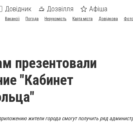
Довідник
Дозвілля
Афіша
Вакансії
Погода
Нерухомість
Карта міста
Довідкова
Фото
м презентовали
ие "Кабинет
льца"
приложению жители города смогут получить ряд админист