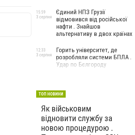
Єдиний НПЗ Грузії
15:59
3 серпня
відмовився від російської
нафти . Знайшов
альтернативу в двох країнах
Горить університет, де
12:33
3 серпня
розробляли системи БПЛА .
Удар по Бєлгороду
ТОП НОВИНИ
Як військовим
відновити службу за
новою процедурою .