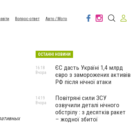
звіти
Вопрос-ответ
Авто / Мото
ОСТАННІ НОВИНИ
ЄС дасть Україні 1,4 млрд
16:18
Вчора
євро з заморожених активів
РФ після нічної атаки
Повітряні сили ЗСУ
14:19
Вчора
озвучили деталі нічного
обстрілу : з десятків ракет
ративных
– жодної збитої