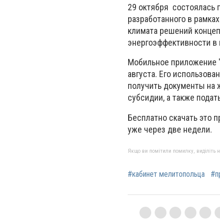
29 октября состоялась 
разработанного в рамка
климата решений концеп
энергоэффективности в 
Мобильное приложение "
августа. Его использова
получить документы на 
субсидии, а также подат
Бесплатно скачать это 
уже через две недели.
Якщо ви помітили помилку, виділіть нео
#кабинет мелитопольца
#п