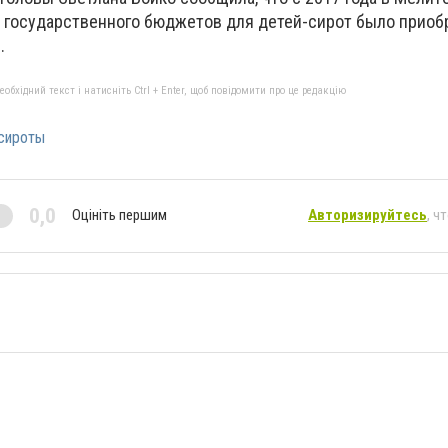
 и государственного бюджетов для детей-сирот было приоб
.
бхідний текст і натисніть Ctrl + Enter, щоб повідомити про це редакцію
сироты
0,0
Оцініть першим
Авторизируйтесь
, ч