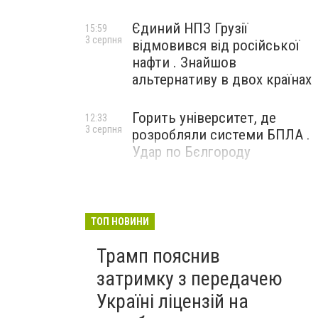
Єдиний НПЗ Грузії
15:59
3 серпня
відмовився від російської
нафти . Знайшов
альтернативу в двох країнах
Горить університет, де
12:33
3 серпня
розробляли системи БПЛА .
Удар по Бєлгороду
ТОП НОВИНИ
Трамп пояснив
затримку з передачею
Україні ліцензій на