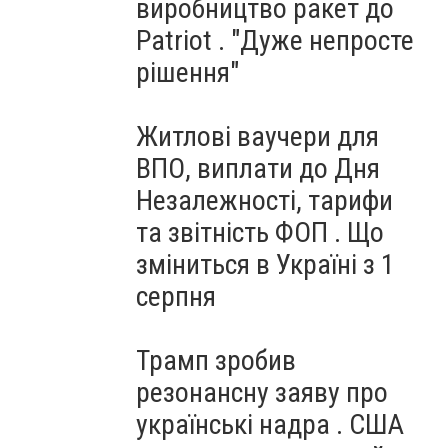
виробництво ракет до
Patriot . "Дуже непросте
рішення"
Житлові ваучери для
ВПО, виплати до Дня
Незалежності, тарифи
та звітність ФОП . Що
зміниться в Україні з 1
серпня
Трамп зробив
резонансну заяву про
українські надра . США