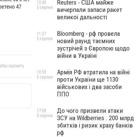
Reuters - США майже
12:43
ретено 47
5 серпня
вичерпали запаси ракет
великої дальності
Bloomberg - рф провела
11:27
5 серпня
новий раунд таємних
зустрічей з Європою щодо
війни в Україні
тобы оценить
Армія РФ втратила на війні
10:59
5 серпня
проти України ще 1130
військових і два засоби
ППО
До чого призвели атаки
17:08
3 серпня
ЗСУ на Wildberries . 200 млрд
збитків і ризик краху банків
рф