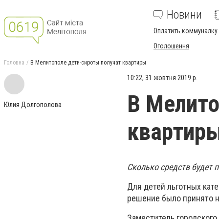
Новини
Оплатить коммуналку
Оголошення
Головна
В Мелитополе дети-сироты получат квартиры
10:22, 31 жовтня 2019 р.
В Мелито
Юлия Долгополова
квартир
Сколько средств будет п
Для детей льготных кате
решение было принято на
Заместитель городского 