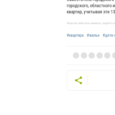
городского, областного
квартир, учитывая эти 13
Якщо ви помітили помилку, виділіть нео
#квартира
#жилье
#дети-