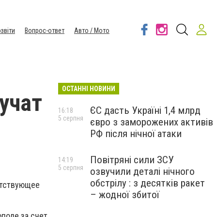
звіти
Вопрос-ответ
Авто / Мото
ОСТАННІ НОВИНИ
учат
ЄС дасть Україні 1,4 млрд
16:18
5 серпня
євро з заморожених активів
РФ після нічної атаки
Повітряні сили ЗСУ
14:19
5 серпня
озвучили деталі нічного
обстрілу : з десятків ракет
ветствующее
– жодної збитої
ополе за счет