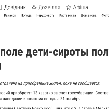
Довідник
Дозвілля
Афіша
Вакансії
Погода
Нерухомість
Карта міста
Довідкова
Фото
поле дети-сироты пол
ы
отрачено на приобретение жилья, пока не сообщается.
горий приобретут 13 квартир за счет госсубвенции. Соот
 заседании исполкома сегодня, 31 октября.
головы Светлана Бойко сообщила, что с 2017 года в Мелит