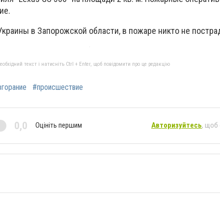
ие.
Украины в Запорожской области, в пожаре никто не постра
бхідний текст і натисніть Ctrl + Enter, щоб повідомити про це редакцію
згорание
#происшествие
0,0
Оцініть першим
Авторизуйтесь
, щоб