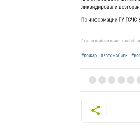
ликвидировали возгоран
По информации ГУ ГСЧС 
Якщо ви помітили помилку, виділіть нео
#пожар
#автомобиль
#во