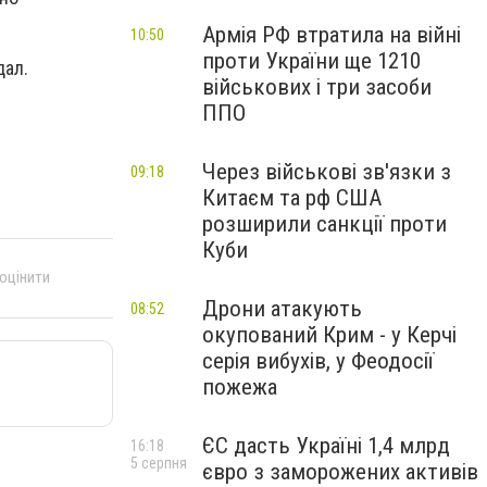
Армія РФ втратила на війні
10:50
проти України ще 1210
дал.
військових і три засоби
ППО
Через військові зв'язки з
09:18
Китаєм та рф США
розширили санкції проти
Куби
 оцінити
Дрони атакують
08:52
окупований Крим - у Керчі
серія вибухів, у Феодосії
пожежа
ЄС дасть Україні 1,4 млрд
16:18
5 серпня
євро з заморожених активів