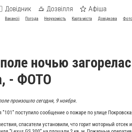
Довідник
Дозвілля
Афіша
Вакансії
Погода
Нерухомість
Карта міста
Довідкова
Фото
поле ночью загорелас
, - ФОТО
оле произошло сегодня, 9 ноября.
я "101" поступило сообщение о пожаре по улице Покровска
ствия, спасатели установили, что горит моторный отсек 
иля "Lexus GS 300" на площади 2 кв. м. Пожарные операти