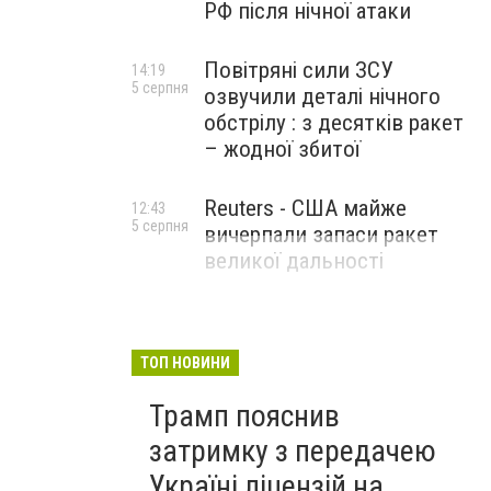
РФ після нічної атаки
Повітряні сили ЗСУ
14:19
5 серпня
озвучили деталі нічного
обстрілу : з десятків ракет
– жодної збитої
Reuters - США майже
12:43
5 серпня
вичерпали запаси ракет
великої дальності
ТОП НОВИНИ
Трамп пояснив
затримку з передачею
Україні ліцензій на