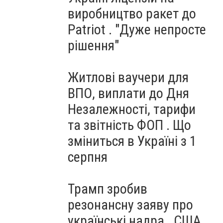
виробництво ракет до
Patriot . "Дуже непросте
рішення"
Житлові ваучери для
ВПО, виплати до Дня
Незалежності, тарифи
та звітність ФОП . Що
зміниться в Україні з 1
серпня
Трамп зробив
резонансну заяву про
українські надра . США