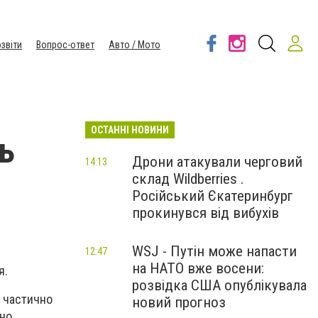
звіти
Вопрос-ответ
Авто / Мото
ОСТАННІ НОВИНИ
ь
Дрони атакували черговий
14:13
склад Wildberries .
Російський Єкатеринбург
прокинувся від вибухів
WSJ - Путін може напасти
12:47
на НАТО вже восени:
я.
розвідка США опублікувала
и частично
новий прогноз
вно