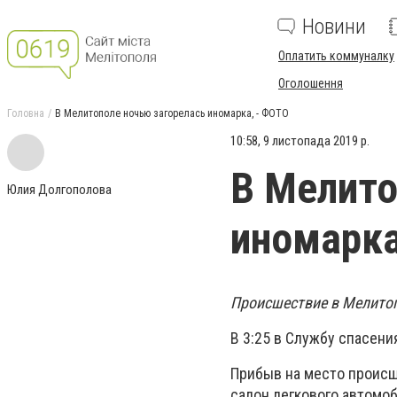
Новини
Оплатить коммуналку
Оголошення
Головна
В Мелитополе ночью загорелась иномарка, - ФОТО
10:58, 9 листопада 2019 р.
В Мелито
Юлия Долгополова
иномарка
Происшествие в Мелитоп
В 3:25 в Службу спасени
Прибыв на место происше
салон легкового автомоб