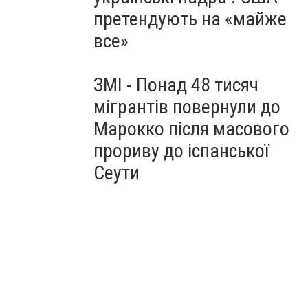
претендують на «майже
все»
ЗМІ - Понад 48 тисяч
мігрантів повернули до
Марокко після масового
прориву до іспанської
Сеути