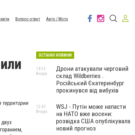
звіти
Вопрос-ответ
Авто / Мото
ОСТАННІ НОВИНИ
шили
Дрони атакували черговий
14:13
Вчора
склад Wildberries .
Російський Єкатеринбург
прокинувся від вибухів
а территории
WSJ - Путін може напасти
12:47
Вчора
на НАТО вже восени:
розвідка США опублікувала
 двух
новий прогноз
згоранием,