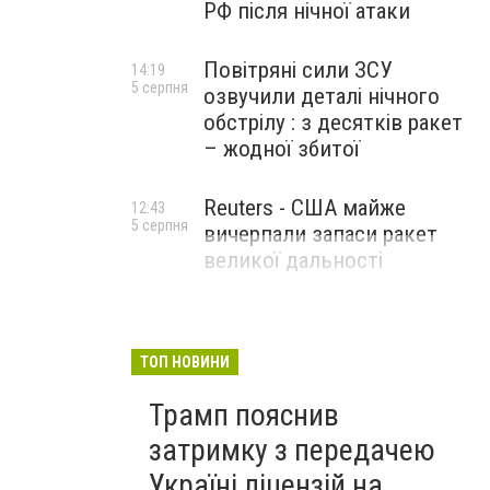
РФ після нічної атаки
Повітряні сили ЗСУ
14:19
5 серпня
озвучили деталі нічного
обстрілу : з десятків ракет
– жодної збитої
Reuters - США майже
12:43
5 серпня
вичерпали запаси ракет
великої дальності
ТОП НОВИНИ
Трамп пояснив
затримку з передачею
Україні ліцензій на