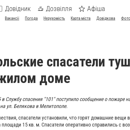
Довідник
Дозвілля
Афіша
Вакансії
Погода
Нерухомість
Карта міста
Довідкова
Фото
льские спасатели ту
 жилом доме
25 в Службу спасения "101" поступило сообщение о пожаре н
на ул. Белякова в Мелитополе.
ествия, спасатели установили, что горят домашние вещи в
 площади 15 кв. м. Спасатели оперативно справились с во