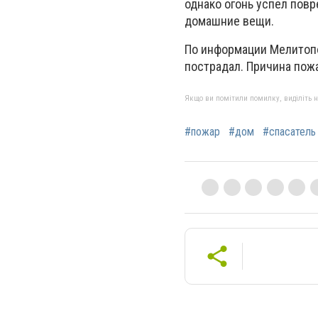
однако огонь успел повр
домашние вещи.
По информации Мелитопо
пострадал. Причина пож
Якщо ви помітили помилку, виділіть нео
#пожар
#дом
#спасатель