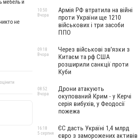
ь мебель и
Армія РФ втратила на війні
10:50
Вчора
проти України ще 1210
никто не
військових і три засоби
ППО
Через військові зв'язки з
09:18
Вчора
Китаєм та рф США
розширили санкції проти
Куби
 оцінити
Дрони атакують
08:52
Вчора
окупований Крим - у Керчі
серія вибухів, у Феодосії
пожежа
ЄС дасть Україні 1,4 млрд
16:18
5 серпня
євро з заморожених активів