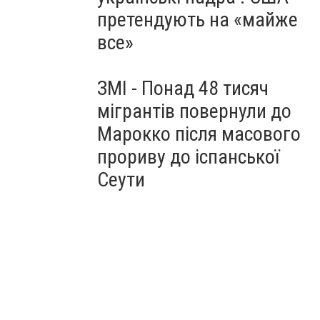
претендують на «майже
все»
ЗМІ - Понад 48 тисяч
мігрантів повернули до
Марокко після масового
прориву до іспанської
Сеути