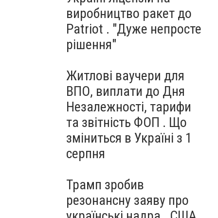
виробництво ракет до
Patriot . "Дуже непросте
рішення"
Житлові ваучери для
ВПО, виплати до Дня
Незалежності, тарифи
та звітність ФОП . Що
зміниться в Україні з 1
серпня
Трамп зробив
резонансну заяву про
українські надра . США