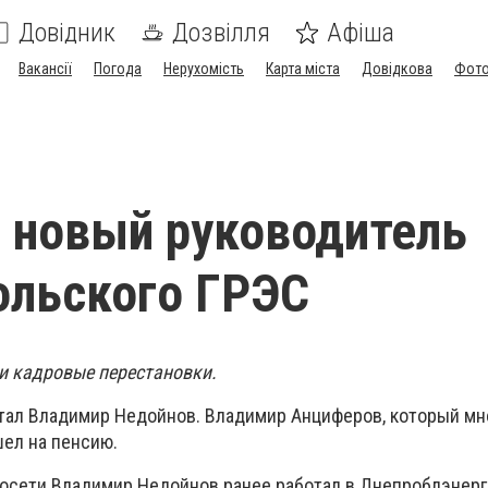
Довідник
Дозвілля
Афіша
Вакансії
Погода
Нерухомість
Карта міста
Довідкова
Фото
 новый руководитель
ольского ГРЭС
и кадровые перестановки.
ал Владимир Недойнов. Владимир Анциферов, который мн
шел на пенсию.
осети Владимир Недойнов ранее работал в Днепроблэнерг