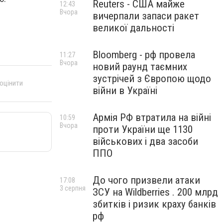
Reuters - США майже
12:43
Вчора
вичерпали запаси ракет
великої дальності
Bloomberg - рф провела
11:27
Вчора
новий раунд таємних
зустрічей з Європою щодо
 оцінити
війни в Україні
Армія РФ втратила на війні
10:59
Вчора
проти України ще 1130
військових і два засоби
ППО
До чого призвели атаки
17:08
3 серпня
ЗСУ на Wildberries . 200 млрд
збитків і ризик краху банків
рф