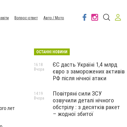
звіти
Вопрос-ответ
Авто / Мото
ОСТАННІ НОВИНИ
ЄС дасть Україні 1,4 млрд
16:18
Вчора
євро з заморожених активів
РФ після нічної атаки
Повітряні сили ЗСУ
14:19
Вчора
озвучили деталі нічного
обстрілу : з десятків ракет
ого лет
– жодної збитої
о.