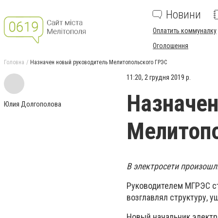
Новини
Оплатить коммуналку
Оголошення
Головна
Назначен новый руководитель Мелитопольского ГРЭС
11:20, 2 грудня 2019 р.
Назначен
Юлия Долгополова
Мелитоп
В электросети произошл
Руководителем МГРЭС ст
возглавлял структуру, у
Новый начальник электр