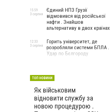
Єдиний НПЗ Грузії
15:59
3 серпня
відмовився від російської
нафти . Знайшов
альтернативу в двох країнах
Горить університет, де
12:33
3 серпня
розробляли системи БПЛА .
Удар по Бєлгороду
ТОП НОВИНИ
Як військовим
відновити службу за
новою процедурою .