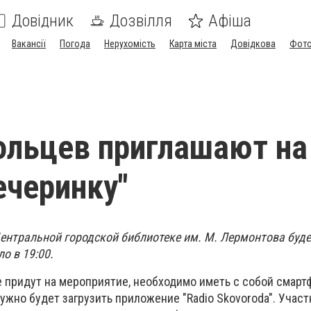
Довідник
Дозвілля
Афіша
Вакансії
Погода
Нерухомість
Карта міста
Довідкова
Фото
льцев приглашают на
ечеринку"
 Центральной городской библиотеке им. М. Лермонтова буд
о в 19:00.
 придут на мероприятие, необходимо иметь с собой смарт
ужно будет загрузить приложение "Radio Skovoroda". Участ