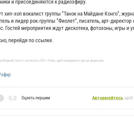
ники и присоединяются к радиоэфиру.
т хип-хоп вокалист группы "Танок на Майдане Конго", журн
тель и лидер рок-группы "Фиолет", писатель, арт-директор
. Гостей мероприятия ждут дискотека, фотозоны, игры и у
но, перейдя по ссылке.
бхідний текст і натисніть Ctrl + Enter, щоб повідомити про це редакцію
#эфир
0,0
Оцініть першим
Авторизуйтесь
, щоб