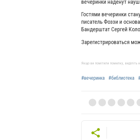
вечеринки наденут науш
Гостями вечеринки стану
писатель Фоззи и основа
Бандерштат Сергей Колос
Зарегистрироваться мож
Якщо ви помітили помилку, виділіть нео
#вечеринка
#библиотека