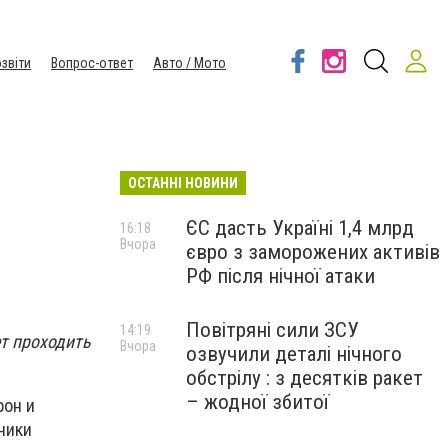
звіти
Вопрос-ответ
Авто / Мото
ОСТАННІ НОВИНИ
ЄС дасть Україні 1,4 млрд
16:18
Вчора
євро з заморожених активів
РФ після нічної атаки
Повітряні сили ЗСУ
14:19
ет проходить
Вчора
озвучили деталі нічного
обстрілу : з десятків ракет
– жодної збитої
фон и
ники