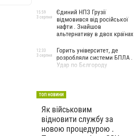
Єдиний НПЗ Грузії
15:59
3 серпня
відмовився від російської
нафти . Знайшов
альтернативу в двох країнах
Горить університет, де
12:33
3 серпня
розробляли системи БПЛА .
Удар по Бєлгороду
ТОП НОВИНИ
Як військовим
відновити службу за
новою процедурою .