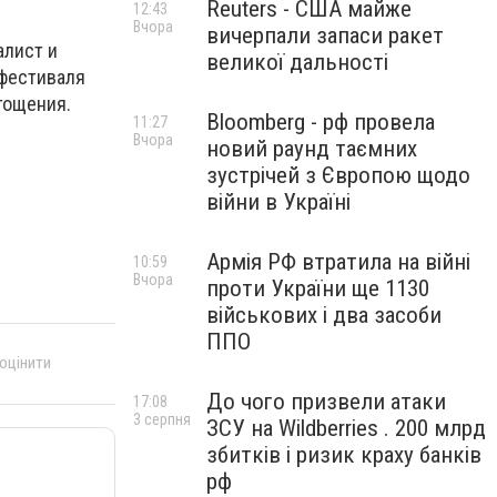
Reuters - США майже
12:43
Вчора
вичерпали запаси ракет
алист и
великої дальності
 фестиваля
гощения.
Bloomberg - рф провела
11:27
Вчора
новий раунд таємних
зустрічей з Європою щодо
війни в Україні
Армія РФ втратила на війні
10:59
Вчора
проти України ще 1130
військових і два засоби
ППО
 оцінити
До чого призвели атаки
17:08
3 серпня
ЗСУ на Wildberries . 200 млрд
збитків і ризик краху банків
рф