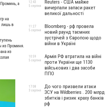
Reuters - США майже
12:43
Проминь, а
5 серпня
вичерпали запаси ракет
великої дальності
гр на
 лишь в
Bloomberg - рф провела
11:27
5 серпня
новий раунд таємних
зустрічей з Європою щодо
ступень
війни в Україні
ы из Проминя.
ана из
Армія РФ втратила на війні
10:59
колая
5 серпня
проти України ще 1130
військових і два засоби
ППО
До чого призвели атаки
17:08
3 серпня
ЗСУ на Wildberries . 200 млрд
збитків і ризик краху банків
рф