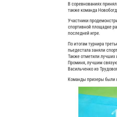
В соревнованиях приняли
также команда Новобогд
Участники продемонстри
спортивной площадке ра
последней игре.
По итогам турнира треть
пьедестала заняли спорт
Также отметили лучших 
Проминя, лучшим связую
Васильченко из Трудовог
Команды призеры были н