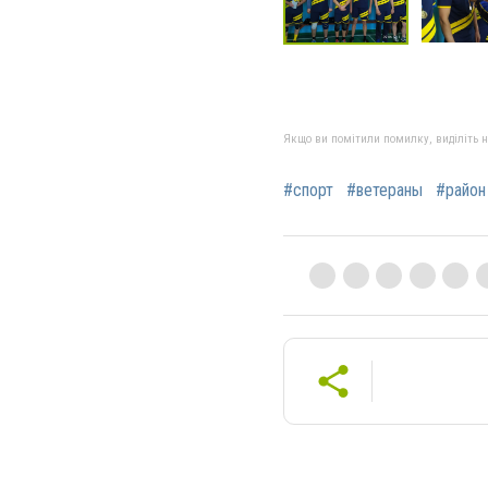
Якщо ви помітили помилку, виділіть нео
#спорт
#ветераны
#район