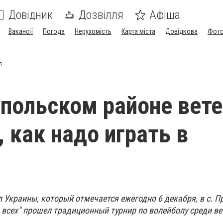
Довідник
Дозвілля
Афіша
Вакансії
Погода
Нерухомість
Карта міста
Довідкова
Фото
л
польском районе вет
, как надо играть в
 Украины, который отмечается ежегодно 6 декабря, в с. П
 всех" прошел традиционный турнир по волейболу среди ве