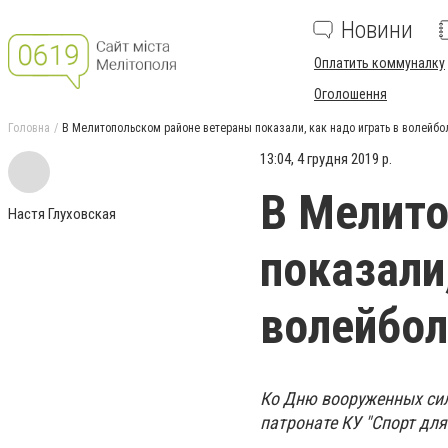
Новини
Оплатить коммуналку
Оголошення
Головна
В Мелитопольском районе ветераны показали, как надо играть в волейбо
13:04, 4 грудня 2019 р.
В Мелито
Настя Глуховская
показали
волейбол
Ко Дню вооруженных сил
патронате КУ "Спорт для