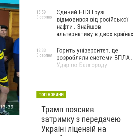
Єдиний НПЗ Грузії
15:59
3 серпня
відмовився від російської
нафти . Знайшов
альтернативу в двох країнах
Горить університет, де
12:33
3 серпня
розробляли системи БПЛА .
Удар по Бєлгороду
ТОП НОВИНИ
Трамп пояснив
Фото из открытых источников
затримку з передачею
Україні ліцензій на