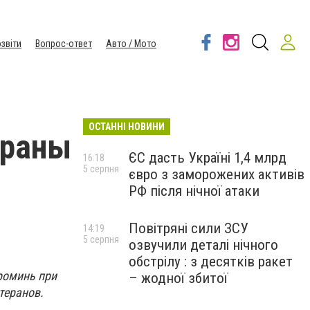
звіти
Вопрос-ответ
Авто / Мото
ОСТАННІ НОВИНИ
ераны
ЄС дасть Україні 1,4 млрд
16:18
5 серпня
євро з заморожених активів
РФ після нічної атаки
Повітряні сили ЗСУ
14:19
5 серпня
озвучили деталі нічного
обстрілу : з десятків ракет
роминь при
– жодної збитої
теранов.