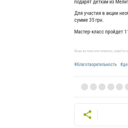
подарят деткам из Мели
Для участия в акции нео
сумме 35 грн.
Мастер-класс пройдет 11
Якщо ви помітили помилку, виділіть нео
#благотворительность
#де