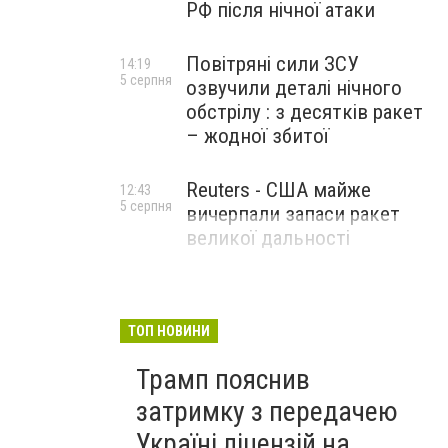
РФ після нічної атаки
Повітряні сили ЗСУ
14:19
5 серпня
озвучили деталі нічного
обстрілу : з десятків ракет
– жодної збитої
Reuters - США майже
12:43
5 серпня
вичерпали запаси ракет
великої дальності
ТОП НОВИНИ
Трамп пояснив
затримку з передачею
Україні ліцензій на