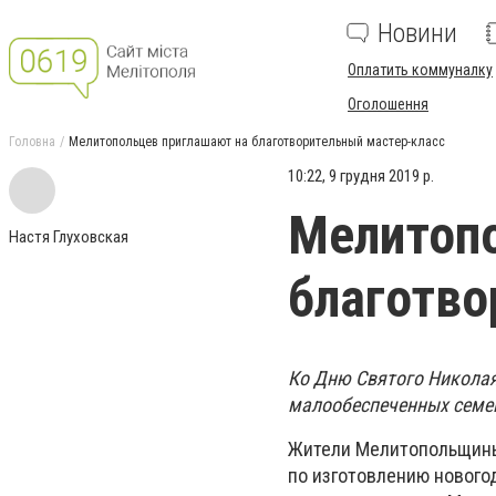
Новини
Оплатить коммуналку
Оголошення
Головна
Мелитопольцев приглашают на благотворительный мастер-класс
10:22, 9 грудня 2019 р.
Мелитопо
Настя Глуховская
благотво
Ко Дню Святого Николая
малообеспеченных семе
Жители Мелитопольщины 
по изготовлению новогод