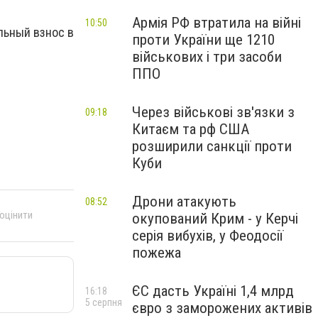
Армія РФ втратила на війні
10:50
льный взнос в
проти України ще 1210
військових і три засоби
ППО
Через військові зв'язки з
09:18
Китаєм та рф США
розширили санкції проти
Куби
Дрони атакують
08:52
 оцінити
окупований Крим - у Керчі
серія вибухів, у Феодосії
пожежа
ЄС дасть Україні 1,4 млрд
16:18
5 серпня
євро з заморожених активів