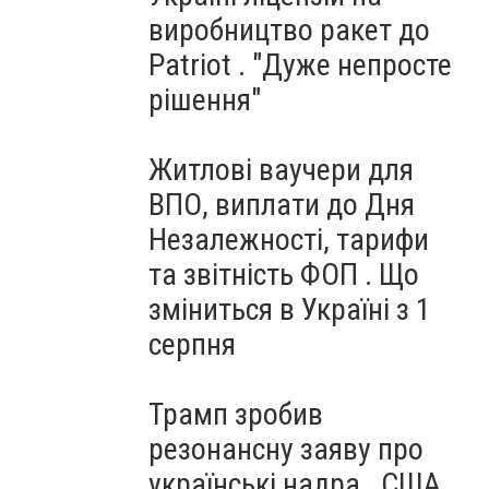
виробництво ракет до
Patriot . "Дуже непросте
рішення"
Житлові ваучери для
ВПО, виплати до Дня
Незалежності, тарифи
та звітність ФОП . Що
зміниться в Україні з 1
серпня
Трамп зробив
резонансну заяву про
українські надра . США