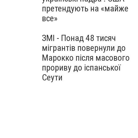
претендують на «майже
все»
ЗМІ - Понад 48 тисяч
мігрантів повернули до
Марокко після масового
прориву до іспанської
Сеути