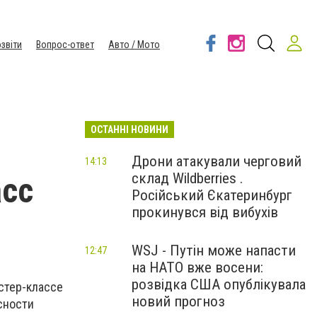
звіти
Вопрос-ответ
Авто / Мото
ОСТАННІ НОВИНИ
Дрони атакували черговий
14:13
склад Wildberries .
асс
Російський Єкатеринбург
прокинувся від вибухів
WSJ - Путін може напасти
12:47
на НАТО вже восени:
розвідка США опублікувала
стер-классе
новий прогноз
сности