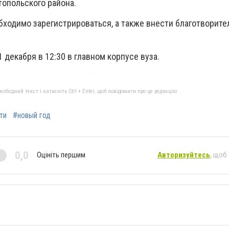
топольского района.
бходимо зарегистрироваться, а также внести благотворите
 декабря в 12:30 в главном корпусе вуза.
бхідний текст і натисніть Ctrl + Enter, щоб повідомити про це редакцію
ти
#новый год
0,0
Оцініть першим
Авторизуйтесь
, щоб