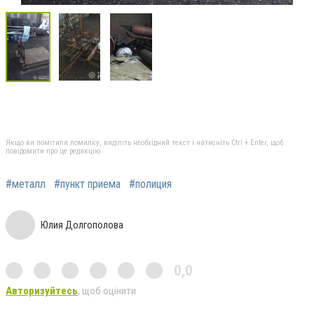
Якщо ви помітили помилку, виділіть необхідний текст і натисніть Ctrl + Enter, щоб
повідомити про це редакцію
#металл
#пункт приема
#полиция
Юлия Долгополова
0,0
Авторизуйтесь
, щоб оцінити