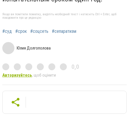
Якщо ви помітили помилку, виділіть необхідний текст і натисніть Ctrl + Enter, щоб
повідомити про це редакцію
#суд
#срок
#соцсеть
#сепаратизм
Юлия Долгополова
0,0
Авторизуйтесь
, щоб оцінити