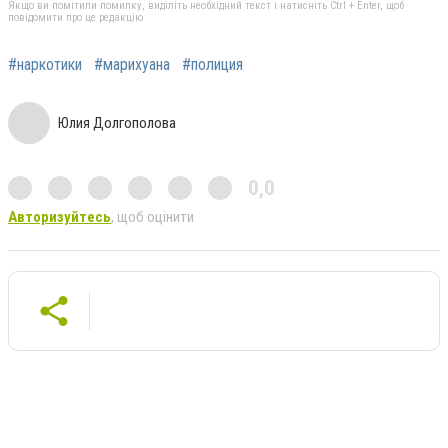
Якщо ви помітили помилку, виділіть необхідний текст і натисніть Ctrl + Enter, щоб
повідомити про це редакцію
#наркотики
#марихуана
#полиция
Юлия Долгополова
0,0
Авторизуйтесь
, щоб оцінити