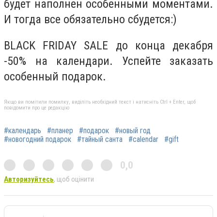
будет наполнен особенными моментами.
И тогда все обязательно сбудется:)
BLACK FRIDAY SALE до конца декабря
-50% на календари. Успейте заказать
особенный подарок.
Якщо ви помітили помилку, виділіть необхідний текст і натисніть Ctrl + Enter, щоб
повідомити про це редакцію
#календарь
#планер
#подарок
#новый год
#новогодний подарок
#тайный санта
#calendar
#gift
0,0
Авторизуйтесь
, щоб оцінити