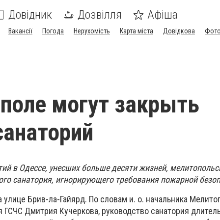
Довідник
Дозвілля
Афіша
Вакансії
Погода
Нерухомість
Карта міста
Довідкова
Фото
поле могут закрыть
санаторий
тий в Одессе, унесших больше десяти жизней, мелитопольс
ого санатория, игнорирующего требования пожарной безоп
а улице Брив-ла-Гайярд. По словам и. о. начальника Мелито
я ГСЧС Дмитрия Кучеркова, руководство санатория длител