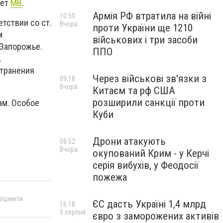
ает
МВ
.
Армія РФ втратила на війні
10:50
етствии со ст.
Вчора
проти України ще 1210
м
військових і три засоби
 Запорожье.
ППО
.
странения
Через військові зв'язки з
09:18
Вчора
Китаєм та рф США
розширили санкції проти
ам. Особое
Куби
Дрони атакують
08:52
Вчора
окупований Крим - у Керчі
серія вибухів, у Феодосії
пожежа
 оцінити
ЄС дасть Україні 1,4 млрд
16:18
5 серпня
євро з заморожених активів