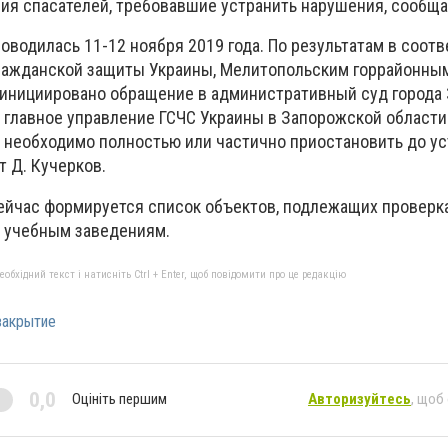
ия спасателей, требовавшие устранить нарушения, сообщ
оводилась 11-12 ноября 2019 года. По результатам в соотв
а гражданской защиты Украины, Мелитопольским горрайонны
инициировано обращение в административный суд города
 главное управление ГСЧС Украины в Запорожской области
 необходимо полностью или частично приостановить до у
т Д. Кучерков.
сейчас формируется список объектов, подлежащих проверк
 учебным заведениям.
бхідний текст і натисніть Ctrl + Enter, щоб повідомити про це редакцію
закрытие
0,0
Оцініть першим
Авторизуйтесь
, щоб