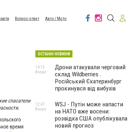
звіти
Вопрос-ответ
Авто / Мото
ОСТАННІ НОВИНИ
Дрони атакували черговий
14:13
Вчора
склад Wildberries .
Російський Єкатеринбург
прокинувся від вибухів
кие спасатели
WSJ - Путін може напасти
12:47
асности.
Вчора
на НАТО вже восени:
розвідка США опублікувала
польского
новий прогноз
ьное время