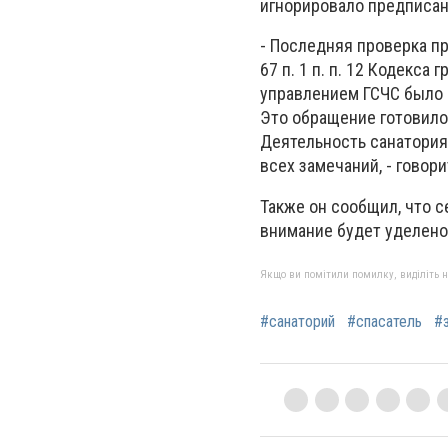
игнорировало предписан
- Последняя проверка пр
67 п. 1 п. п. 12 Кодекс
управлением ГСЧС было 
Это обращение готовило
Деятельность санатория
всех замечаний, - говори
Также он сообщил, что 
внимание будет уделено
Якщо ви помітили помилку, виділіть нео
#санаторий
#спасатель
#