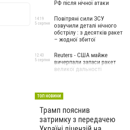
РФ після нічної атаки
Повітряні сили ЗСУ
14:19
5 серпня
озвучили деталі нічного
обстрілу : з десятків ракет
– жодної збитої
Reuters - США майже
12:43
5 серпня
вичерпали запаси ракет
великої дальності
ТОП НОВИНИ
Трамп пояснив
затримку з передачею
Україні ліцензій на