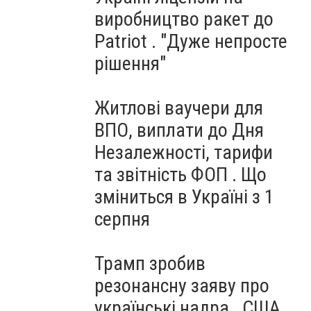
виробництво ракет до
Patriot . "Дуже непросте
рішення"
Житлові ваучери для
ВПО, виплати до Дня
Незалежності, тарифи
та звітність ФОП . Що
зміниться в Україні з 1
серпня
Трамп зробив
резонансну заяву про
українські надра . США