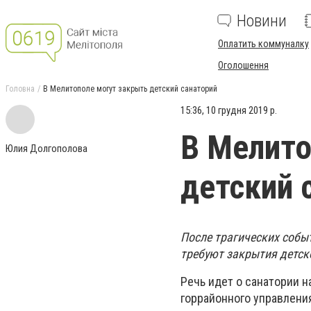
Новини
Оплатить коммуналку
Оголошення
Головна
В Мелитополе могут закрыть детский санаторий
15:36, 10 грудня 2019 р.
В Мелито
Юлия Долгополова
детский 
После трагических собы
требуют закрытия детск
Речь идет о санатории н
горрайонного управлени