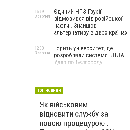
Єдиний НПЗ Грузії
15:59
3 серпня
відмовився від російської
нафти . Знайшов
альтернативу в двох країнах
Горить університет, де
12:33
3 серпня
розробляли системи БПЛА .
Удар по Бєлгороду
ТОП НОВИНИ
Як військовим
відновити службу за
новою процедурою .