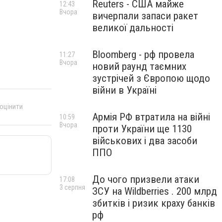
Reuters - США майже
12:43
Вчора
вичерпали запаси ракет
великої дальності
Bloomberg - рф провела
11:27
Вчора
новий раунд таємних
зустрічей з Європою щодо
війни в Україні
 оцінити
Армія РФ втратила на війні
10:59
Вчора
проти України ще 1130
військових і два засоби
ППО
До чого призвели атаки
17:08
3 серпня
ЗСУ на Wildberries . 200 млрд
збитків і ризик краху банків
рф