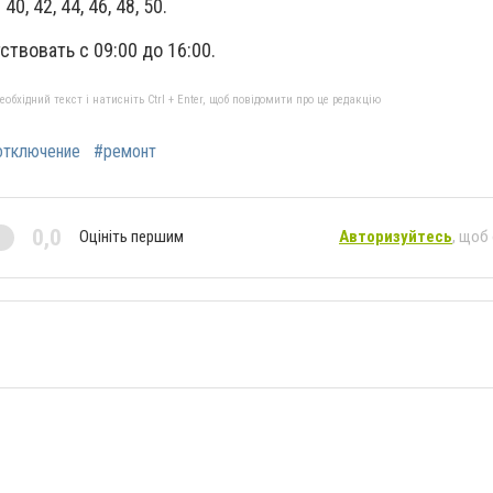
0, 42, 44, 46, 48, 50.
ствовать с 09:00 до 16:00.
бхідний текст і натисніть Ctrl + Enter, щоб повідомити про це редакцію
отключение
#ремонт
0,0
Оцініть першим
Авторизуйтесь
, щоб