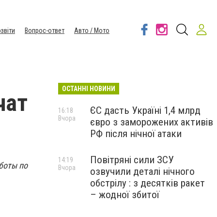
звіти
Вопрос-ответ
Авто / Мото
ОСТАННІ НОВИНИ
чат
ЄС дасть Україні 1,4 млрд
16:18
Вчора
євро з заморожених активів
РФ після нічної атаки
Повітряні сили ЗСУ
14:19
боты по
Вчора
озвучили деталі нічного
обстрілу : з десятків ракет
– жодної збитої