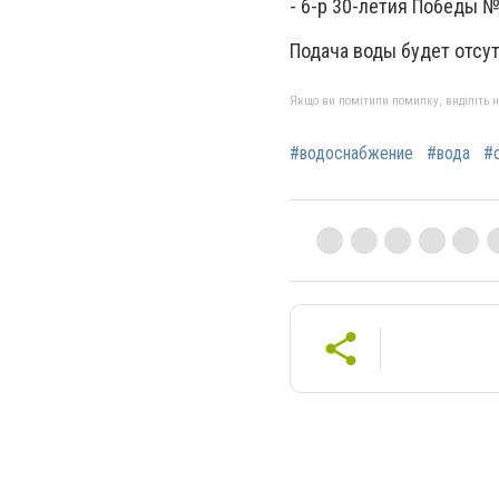
- б-р 30-летия Победы № 4
Подача воды будет отсут
Якщо ви помітили помилку, виділіть нео
#водоснабжение
#вода
#