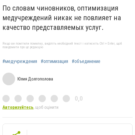
По словам чиновников, оптимизация
медучреждений никак не повлияет на
качество представляемых услуг.
Якщо ви помітили помилку, виділіть необхідний текст і натисніть Ctrl + Enter, щоб
повідомити про це редакцію
#медучреждения
#оптимизация
#объединение
Юлия Долгополова
0,0
Авторизуйтесь
, щоб оцінити