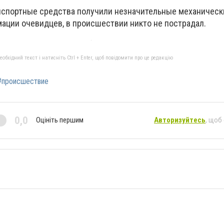
анспортные средства получили незначительные механическ
ации очевидцев, в происшествии никто не пострадал.
бхідний текст і натисніть Ctrl + Enter, щоб повідомити про це редакцію
#происшествие
0,0
Оцініть першим
Авторизуйтесь
, щоб