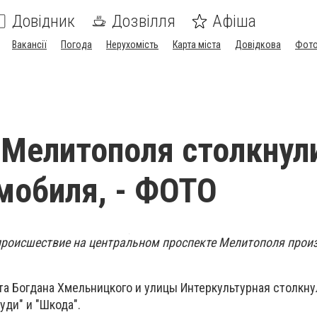
Довідник
Дозвілля
Афіша
Вакансії
Погода
Нерухомість
Карта міста
Довідкова
Фото
 Мелитополя столкнул
мобиля, - ФОТО
происшествие на центральном проспекте Мелитополя прои
та Богдана Хмельницкого и улицы Интеркультурная столкну
уди" и "Шкода".