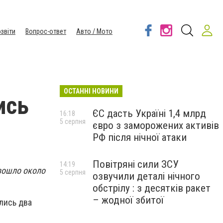
звіти
Вопрос-ответ
Авто / Мото
ОСТАННІ НОВИНИ
ись
ЄС дасть Україні 1,4 млрд
16:18
5 серпня
євро з заморожених активів
РФ після нічної атаки
Повітряні сили ЗСУ
14:19
зошло около
5 серпня
озвучили деталі нічного
обстрілу : з десятків ракет
– жодної збитої
лись два