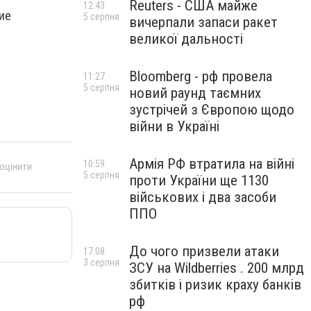
Reuters - США майже
12:43
ие
5 серпня
вичерпали запаси ракет
великої дальності
Bloomberg - рф провела
11:27
5 серпня
новий раунд таємних
зустрічей з Європою щодо
війни в Україні
Армія РФ втратила на війні
10:59
 оцінити
5 серпня
проти України ще 1130
військових і два засоби
ППО
До чого призвели атаки
17:08
3 серпня
ЗСУ на Wildberries . 200 млрд
збитків і ризик краху банків
рф