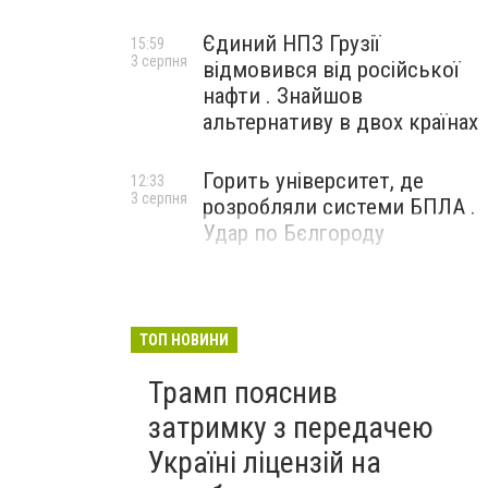
Єдиний НПЗ Грузії
15:59
3 серпня
відмовився від російської
нафти . Знайшов
альтернативу в двох країнах
Горить університет, де
12:33
3 серпня
розробляли системи БПЛА .
Удар по Бєлгороду
ТОП НОВИНИ
Трамп пояснив
затримку з передачею
Україні ліцензій на