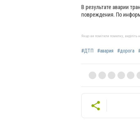
В результате аварии тр
повреждения. По информ
Якщо ви помітили помилку, виділіть нео
#ДТП
#авария
#дорога