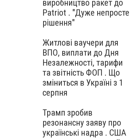
виробництво ракет до
Patriot . "Дуже непросте
рішення"
Житлові ваучери для
ВПО, виплати до Дня
Незалежності, тарифи
та звітність ФОП . Що
зміниться в Україні з 1
серпня
Трамп зробив
резонансну заяву про
українські надра . США